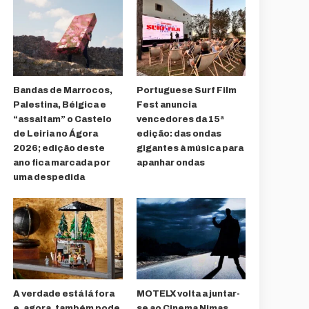
Bandas de Marrocos,
Portuguese Surf Film
Palestina, Bélgica e
Fest anuncia
“assaltam” o Castelo
vencedores da 15ª
de Leiria no Ágora
edição: das ondas
2026; edição deste
gigantes à música para
ano fica marcada por
apanhar ondas
uma despedida
A verdade está lá fora
MOTELX volta a juntar-
e, agora, também pode
se ao Cinema Nimas