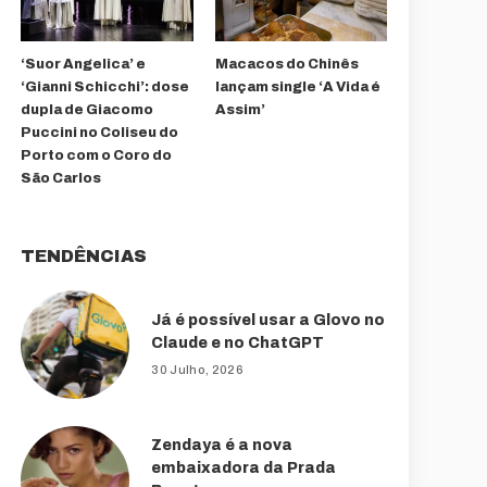
‘Suor Angelica’ e
Macacos do Chinês
‘Gianni Schicchi’: dose
lançam single ‘A Vida é
dupla de Giacomo
Assim’
Puccini no Coliseu do
Porto com o Coro do
São Carlos
TENDÊNCIAS
Já é possível usar a Glovo no
Claude e no ChatGPT
30 Julho, 2026
Zendaya é a nova
embaixadora da Prada