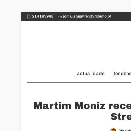
214193988
jornalista@trendy.fidemo.pt
actualidade
tendên
Martim Moniz rece
Str
Ricard