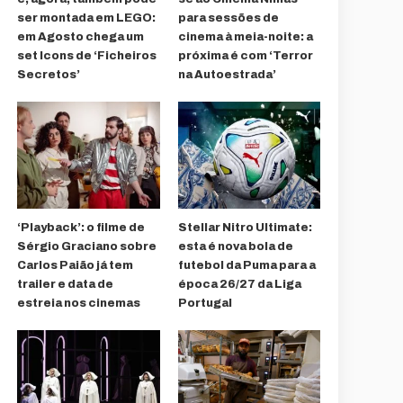
ser montada em LEGO:
para sessões de
em Agosto chega um
cinema à meia-noite: a
set Icons de ‘Ficheiros
próxima é com ‘Terror
Secretos’
na Autoestrada’
‘Playback’: o filme de
Stellar Nitro Ultimate:
Sérgio Graciano sobre
esta é nova bola de
Carlos Paião já tem
futebol da Puma para a
trailer e data de
época 26/27 da Liga
estreia nos cinemas
Portugal