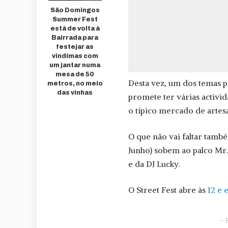
São Domingos
Summer Fest
está de volta à
Bairrada para
festejar as
vindimas com
um jantar numa
mesa de 50
Desta vez, um dos temas pr
metros, no meio
das vinhas
promete ter várias activid
o típico mercado de artes
O que não vai faltar tamb
Junho) sobem ao palco Mr.
e da DJ Lucky.
O Street Fest abre às
12 e 
– 