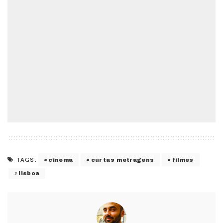
cinema
curtas metragens
filmes
TAGS:
lisboa