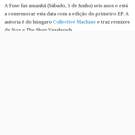
A Fuse faz amanhã (Sábado, 3 de Junho) seis anos e está
a comemorar esta data com a edição do primeiro EP. A
autoria é do húngaro
Collective Machine
e traz remixes
de Nox e The Slum Vagabunds.
«O sonho está realizado e agora a cada mês um novo
EP, para que em Abril do próximo ano o primeiro vinil,
com edição limitada, veja a luz dos focos», prometem
Nox e Tiago Santos, fundadores da Fuse Records