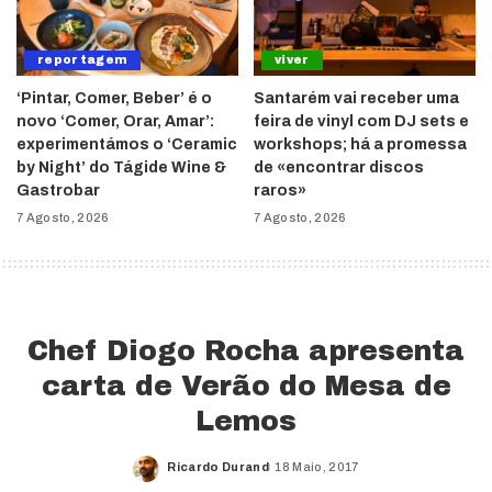
reportagem
viver
‘Pintar, Comer, Beber’ é o
Santarém vai receber uma
novo ‘Comer, Orar, Amar’:
feira de vinyl com DJ sets e
experimentámos o ‘Ceramic
workshops; há a promessa
by Night’ do Tágide Wine &
de «encontrar discos
Gastrobar
raros»
7 Agosto, 2026
7 Agosto, 2026
Chef Diogo Rocha apresenta
carta de Verão do Mesa de
Lemos
Ricardo Durand
18 Maio, 2017
Posted