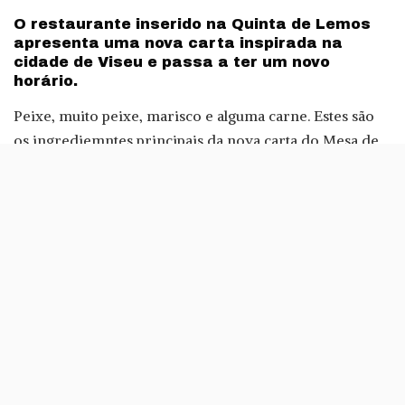
by
O restaurante inserido na Quinta de Lemos
apresenta uma nova carta inspirada na
cidade de Viseu e passa a ter um novo
horário.
Peixe, muito peixe, marisco e alguma carne. Estes são
os ingrediemntes principais da nova carta do Mesa de
Lemos, cuja cozinha tem a liderança de Diogo Rocha.
O chef tem uma nova carta de Verão e vê o seu
restaurante ganhar um novo horário, também adaptado
ao tempo mais quente. Agora, o Mesa de Lemos passa a
funcionar às quintas e sextas das 20 às 24 horas.