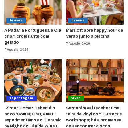
breves
breves
A Padaria Portuguesa e Olá
Marriott abre happy hour de
criam croissants com
Verão junto à piscina
gelado
7 Agosto, 2026
7 Agosto, 2026
reportagem
viver
‘Pintar, Comer, Beber’ é o
Santarém vai receber uma
novo ‘Comer, Orar, Amar’:
feira de vinyl com DJ sets e
experimentámos o ‘Ceramic
workshops; há a promessa
by Night’ do Tágide Wine &
de «encontrar discos