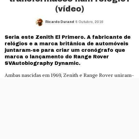
(vídeo)
Ricardo Durand
6 Outubro, 2016
Posted
by
Seria este Zenith El Primero. A fabricante de
relógios e a marca britânica de automóveis
juntaram-se para criar um cronógrafo que
marca o lançamento do Range Rover
SVAutobiography Dynamic.
Ambas nascidas em 1969, Zenith e Range Rover uniram-
se passados quase cinquenta anos para criar um objecto
único: o relógio Zenith El Primero Range Rover,
inspirado no design e na engenharia dos automóveis
Range Rover.
Os Zenith El Primero Range Rover têm uma caixa de
alumínio com tratamento cerâmico de 42 mm que,