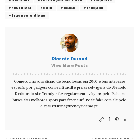
Reciclar
renovação em casa
requinte
reutilizar
sala
salas
truques
truques e dicas
Ricardo Durand
View More Posts
Começou no jornalismo de tecnologias em 2005 e tem interesse
especial por gadgets com ecrã táctil e praias selvagens do Alentejo.
É editor do site Trendy e faz regularmente viagens pelo País em
busca dos melhores spots para fazer surf. Pode falar com ele pelo
e-mail
rdurand@trendy.fidemo.pt
.