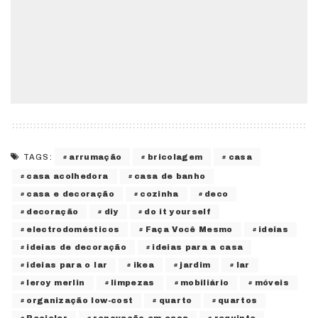
arrumação
bricolagem
casa
TAGS:
casa acolhedora
casa de banho
casa e decoração
cozinha
deco
decoração
diy
do it yourself
electrodomésticos
Faça Você Mesmo
ideias
ideias de decoração
ideias para a casa
ideias para o lar
ikea
jardim
lar
leroy merlin
limpezas
mobiliário
móveis
organização low-cost
quarto
quartos