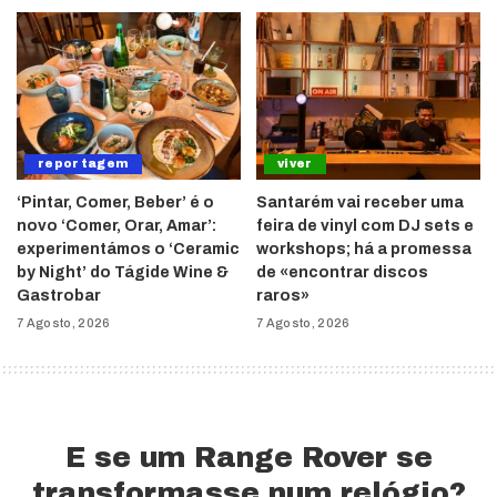
reportagem
viver
‘Pintar, Comer, Beber’ é o
Santarém vai receber uma
novo ‘Comer, Orar, Amar’:
feira de vinyl com DJ sets e
experimentámos o ‘Ceramic
workshops; há a promessa
by Night’ do Tágide Wine &
de «encontrar discos
Gastrobar
raros»
7 Agosto, 2026
7 Agosto, 2026
E se um Range Rover se
transformasse num relógio?