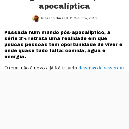
apocalíptica
Ricardo Durand
11 Outubro, 2016
Posted
by
Passada num mundo pós-apocalíptico, a
série 3% retrata uma realidade em que
poucas pessoas tem oportunidade de viver e
onde quase tudo falta: comida, água e
energia.
O tema não é novo e já foi tratado
dezenas de vezes em
filmes de Hollywood
: Mad Max, The Book of Eli, I Am
Legend ou The Road são apenas alguns dos títulos que
saíram da meca do cinema nas últimas décadas.
Em produções originais Netflix, é mesmo a primeira
vez que o tema pós-apocalíptico é tratado, e logo com
uma série falada em português. Realizado por
Cesar
Charlone
(director de fotografia de A Cidade de Deus e