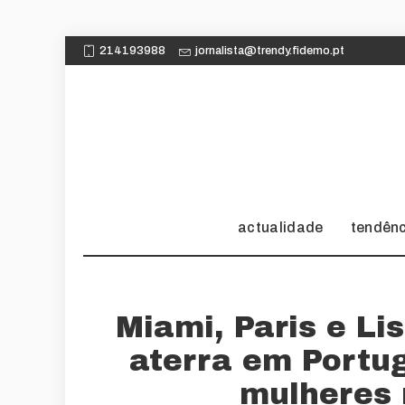
214193988
jornalista@trendy.fidemo.pt
actualidade
tendên
Miami, Paris e L
aterra em Portug
mulheres 