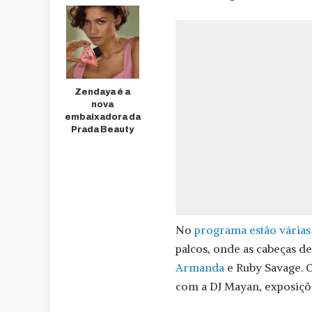
Zendaya é a
nova
embaixadora da
Prada Beauty
No
programa estão várias
palcos, onde as cabeças de
Armanda
e Ruby Savage. 
com a DJ Mayan, exposiçõ