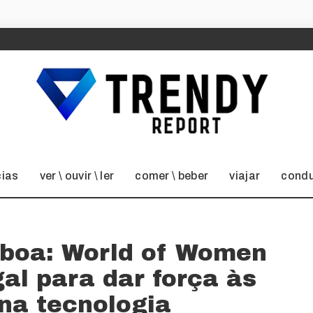
cias
ver \ ouvir \ ler
comer \ beber
viajar
condu
isboa: World of Women
al para dar força às
na tecnologia