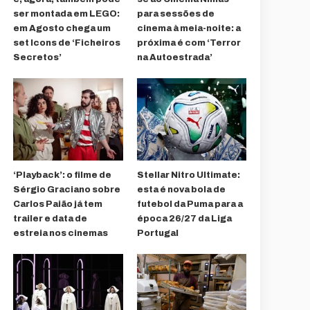
ser montada em LEGO:
para sessões de
em Agosto chega um
cinema à meia-noite: a
set Icons de ‘Ficheiros
próxima é com ‘Terror
Secretos’
na Autoestrada’
‘Playback’: o filme de
Stellar Nitro Ultimate:
Sérgio Graciano sobre
esta é nova bola de
Carlos Paião já tem
futebol da Puma para a
trailer e data de
época 26/27 da Liga
estreia nos cinemas
Portugal