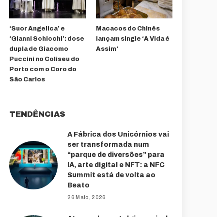
‘Suor Angelica’ e
Macacos do Chinês
‘Gianni Schicchi’: dose
lançam single ‘A Vida é
dupla de Giacomo
Assim’
Puccini no Coliseu do
Porto com o Coro do
São Carlos
TENDÊNCIAS
A Fábrica dos Unicórnios vai
ser transformada num
“parque de diversões” para
IA, arte digital e NFT: a NFC
Summit está de volta ao
Beato
26 Maio, 2026