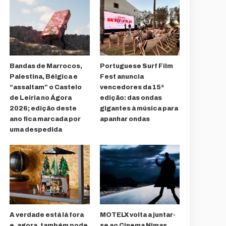
Bandas de Marrocos,
Portuguese Surf Film
Palestina, Bélgica e
Fest anuncia
“assaltam” o Castelo
vencedores da 15ª
de Leiria no Ágora
edição: das ondas
2026; edição deste
gigantes à música para
ano fica marcada por
apanhar ondas
uma despedida
A verdade está lá fora
MOTELX volta a juntar-
e, agora, também pode
se ao Cinema Nimas