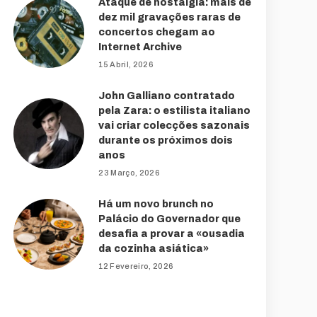
Ataque de nostalgia: mais de
dez mil gravações raras de
concertos chegam ao
Internet Archive
15 Abril, 2026
John Galliano contratado
pela Zara: o estilista italiano
vai criar colecções sazonais
durante os próximos dois
anos
23 Março, 2026
Há um novo brunch no
Palácio do Governador que
desafia a provar a «ousadia
da cozinha asiática»
12 Fevereiro, 2026