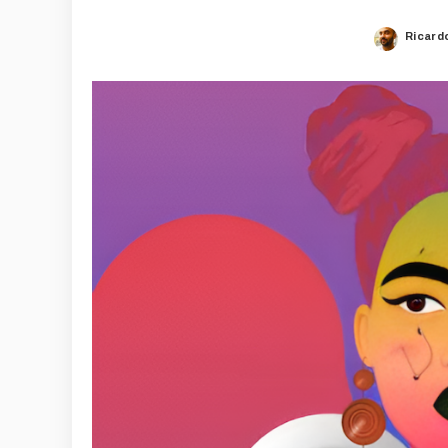
Ricard
Poste
by