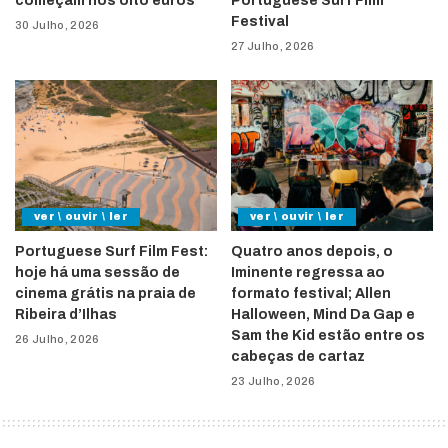
começam nos oito euros
Portuguese Surf Film
Festival
30 Julho, 2026
27 Julho, 2026
ver \ ouvir \ ler
ver \ ouvir \ ler
Portuguese Surf Film Fest:
Quatro anos depois, o
hoje há uma sessão de
Iminente regressa ao
cinema grátis na praia de
formato festival; Allen
Ribeira d’Ilhas
Halloween, Mind Da Gap e
Sam the Kid estão entre os
26 Julho, 2026
cabeças de cartaz
23 Julho, 2026