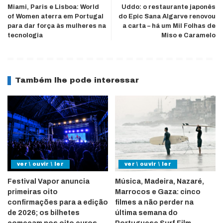
Miami, Paris e Lisboa: World
Uddo: o restaurante japonês
of Women aterra em Portugal
do Epic Sana Algarve renovou
para dar força às mulheres na
a carta – há um Mil Folhas de
tecnologia
Miso e Caramelo
Também lhe pode interessar
ver \ ouvir \ ler
ver \ ouvir \ ler
Festival Vapor anuncia
Música, Madeira, Nazaré,
primeiras oito
Marrocos e Gaza: cinco
confirmações para a edição
filmes a não perder na
de 2026; os bilhetes
última semana do