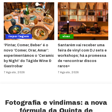
reportagem
viver
‘Pintar, Comer, Beber’ é o
Santarém vai receber uma
novo ‘Comer, Orar, Amar’:
feira de vinyl com DJ sets e
experimentámos o ‘Ceramic
workshops; há a promessa
by Night’ do Tágide Wine &
de «encontrar discos
Gastrobar
raros»
7 Agosto, 2026
7 Agosto, 2026
Fotografia e vindimas: a nova
fórmula da Quinta de