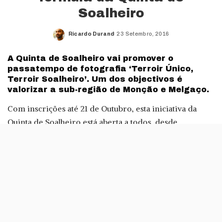
Soalheiro
Ricardo Durand
23 Setembro, 2016
Posted
by
A Quinta de Soalheiro vai promover o
passatempo de fotografia ‘Terroir Único,
Terroir Soalheiro’. Um dos objectivos é
valorizar a sub-região de Monção e Melgaço.
Com inscrições até 21 de Outubro, esta iniciativa da
Quinta de Soalheiro está aberta a todos, desde
amadores a fotógrafos profissionais.
Para facilitar o trabalho dos participantes, a Quinta vai
possibilitar visitas à adega e à vinha, que podem ser
agendadas todas as segundas, quartas e sábados (pelo e-
mail
quinta@soalheiro.com
) até à data limite para as
inscrições.