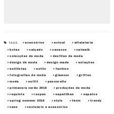
acessórios
actual
alfaiataria
TAGS:
botas
calçado
casacos
catwalk
colecções de moda
desfiles de moda
design de moda
design made
estações
estilistas
estilo
fashion
fotografias de moda
glamour
griffes
moda
outfit
passerelle
primavera verão 2016
produções de moda
requinte
roupas
sapatilhas
sapatos
spring summer 2016
style
ténis
trendy
vans
vestuário e acessórios