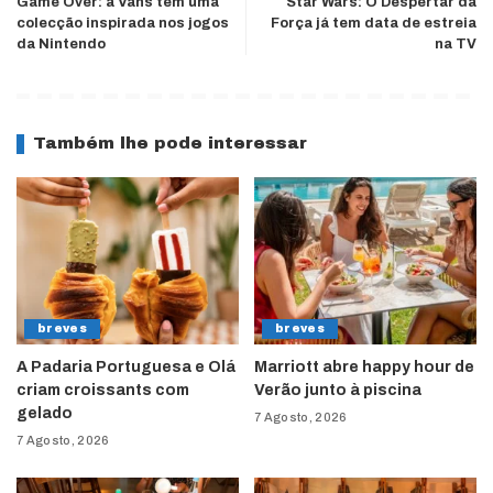
Game Over: a Vans tem uma
Star Wars: O Despertar da
colecção inspirada nos jogos
Força já tem data de estreia
da Nintendo
na TV
Também lhe pode interessar
breves
breves
A Padaria Portuguesa e Olá
Marriott abre happy hour de
criam croissants com
Verão junto à piscina
gelado
7 Agosto, 2026
7 Agosto, 2026