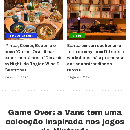
reportagem
viver
‘Pintar, Comer, Beber’ é o
Santarém vai receber uma
novo ‘Comer, Orar, Amar’:
feira de vinyl com DJ sets e
experimentámos o ‘Ceramic
workshops; há a promessa
by Night’ do Tágide Wine &
de «encontrar discos
Gastrobar
raros»
7 Agosto, 2026
7 Agosto, 2026
Game Over: a Vans tem uma
colecção inspirada nos jogos