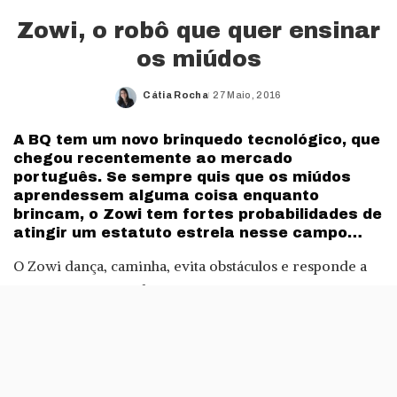
Zowi, o robô que quer ensinar
os miúdos
Cátia Rocha
27 Maio, 2016
Posted
by
A BQ tem um novo brinquedo tecnológico, que
chegou recentemente ao mercado
português. Se sempre quis que os miúdos
aprendessem alguma coisa enquanto
brincam, o Zowi tem fortes probabilidades de
atingir um estatuto estrela nesse campo…
O Zowi dança, caminha, evita obstáculos e responde a
sons e a toques. Pode parecer apenas mais um
brinquedo para crianças, mas o Zowi está focado na
aprendizagem, permitindo dar os primeiros passos na
programação e até partilhar projectos com outras
crianças. O brinquedo inclui também o Bitbloq, uma