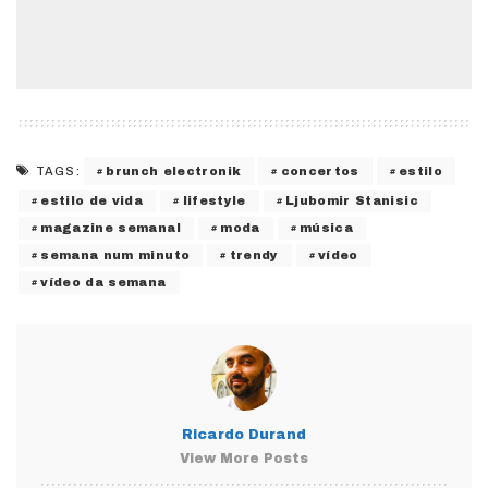
brunch electronik
concertos
estilo
TAGS:
estilo de vida
lifestyle
Ljubomir Stanisic
magazine semanal
moda
música
semana num minuto
trendy
vídeo
vídeo da semana
Ricardo Durand
View More Posts