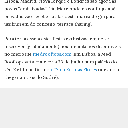
Lisboa, Madrid, Nova Iorque e Londres são agora as
novas “embaixadas” Gin Mare onde os rooftops mais
privados vão receber os fãs desta marca de gin para
usufruírem do conceito ‘terrace sharing’.
Para ter acesso a estas festas exclusivas tem de se
inscrever (gratuitamente) nos formulários disponíveis
no microsite
medrooftops.com
. Em Lisboa, a Med
Rooftops vai acontecer a 23 de Junho num palácio do
séc. XVIII que fica no
n.º7 da Rua das Flores
(mesmo a
chegar ao Cais do Sodré).