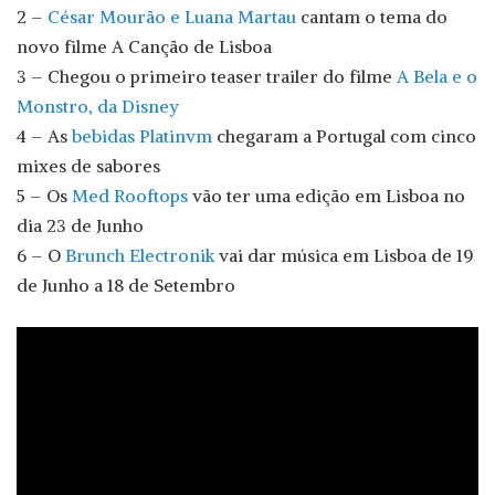
2 –
César Mourão e Luana Martau
cantam o tema do
novo filme A Canção de Lisboa
3 – Chegou o primeiro teaser trailer do filme
A Bela e o
Monstro, da Disney
4 – As
bebidas Platinvm
chegaram a Portugal com cinco
mixes de sabores
5 – Os
Med Rooftops
vão ter uma edição em Lisboa no
dia 23 de Junho
6 – O
Brunch Electronik
vai dar música em Lisboa de 19
de Junho a 18 de Setembro