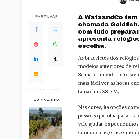
Post
by
A WatxandCo tem 
PARTILHAR
chamada Goldfish.
com tudo preparad
apresenta relógio
escolha.
As braceletes dos relógios
modelos anteriores de re
Scuba, com vidro côncavo
mais fácil ver as horas en
tamanhos XS e M.
LER A SEGUIR
Nas cores, há opções como 
pessoas que olha para os 
vale ajudar os pequeninos 
com um preço recomendad