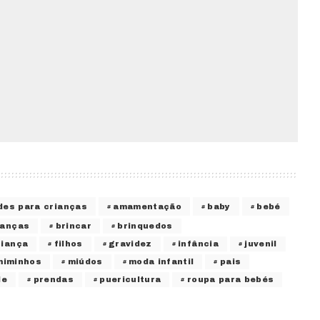
des para crianças
amamentação
baby
bebé
ianças
brincar
brinquedos
riança
filhos
gravidez
infância
juvenil
miminhos
miúdos
moda infantil
pais
de
prendas
puericultura
roupa para bebés