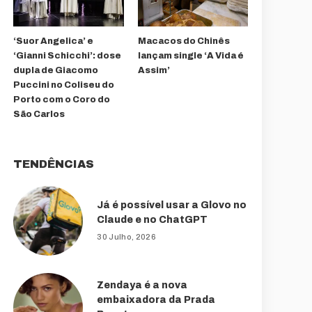
‘Suor Angelica’ e
Macacos do Chinês
‘Gianni Schicchi’: dose
lançam single ‘A Vida é
dupla de Giacomo
Assim’
Puccini no Coliseu do
Porto com o Coro do
São Carlos
TENDÊNCIAS
Já é possível usar a Glovo no
Claude e no ChatGPT
30 Julho, 2026
Zendaya é a nova
embaixadora da Prada