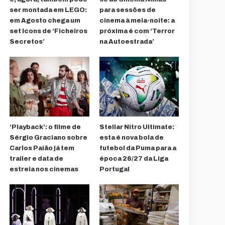
ser montada em LEGO:
para sessões de
em Agosto chega um
cinema à meia-noite: a
set Icons de ‘Ficheiros
próxima é com ‘Terror
Secretos’
na Autoestrada’
‘Playback’: o filme de
Stellar Nitro Ultimate:
Sérgio Graciano sobre
esta é nova bola de
Carlos Paião já tem
futebol da Puma para a
trailer e data de
época 26/27 da Liga
estreia nos cinemas
Portugal