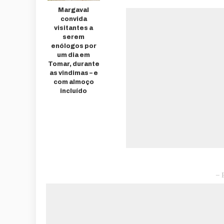
Margaval
convida
visitantes a
serem
enólogos por
um dia em
Tomar, durante
as vindimas – e
com almoço
incluído
– 