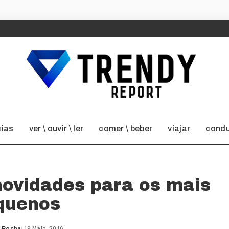
cias
ver \ ouvir \ ler
comer \ beber
viajar
condu
ovidades para os mais
quenos
a Rocha
19 Maio, 2016