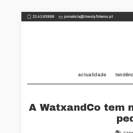
214193988
jornalista@trendy.fidemo.pt
actualidade
tendên
A WatxandCo tem n
pe
Cáti