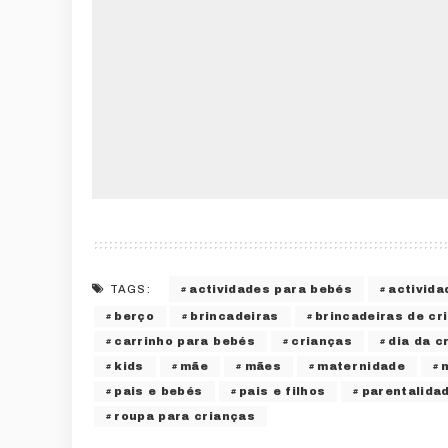
actividades para bebés
activida
TAGS:
berço
brincadeiras
brincadeiras de cr
carrinho para bebés
crianças
dia da c
kids
mãe
mães
maternidade
pais e bebés
pais e filhos
parentalida
roupa para crianças