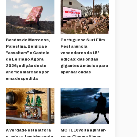
Bandas de Marrocos,
Portuguese Surf Film
Palestina, Bélgica e
Fest anuncia
“assaltam” o Castelo
vencedores da 15ª
de Leiria no Ágora
edição: das ondas
2026; edição deste
gigantes à música para
ano fica marcada por
apanhar ondas
uma despedida
A verdade está lá fora
MOTELX volta a juntar-
e, agora, também pode
se ao Cinema Nimas