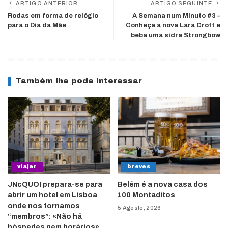
ARTIGO ANTERIOR
ARTIGO SEGUINTE
Rodas em forma de relógio
A Semana num Minuto #3 –
para o Dia da Mãe
Conheça a nova Lara Croft e
beba uma sidra Strongbow
Também lhe pode interessar
viajar
breves
JNcQUOI prepara-se para
Belém é a nova casa dos
abrir um hotel em Lisboa
100 Montaditos
onde nos tornamos
5 Agosto, 2026
“membros”: «Não há
hóspedes nem horários»