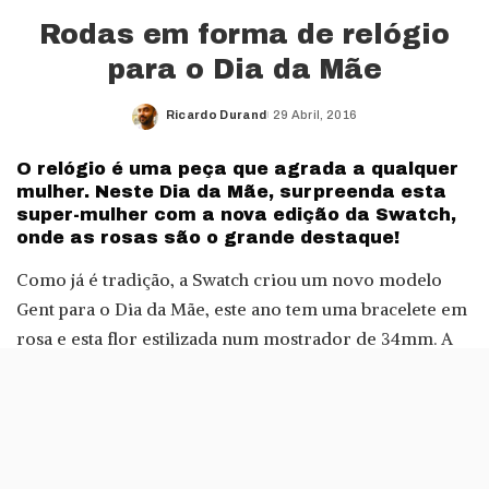
Rodas em forma de relógio
para o Dia da Mãe
Ricardo Durand
29 Abril, 2016
Posted
by
O relógio é uma peça que agrada a qualquer
mulher. Neste Dia da Mãe, surpreenda esta
super-mulher com a nova edição da Swatch,
onde as rosas são o grande destaque!
Como já é tradição, a Swatch criou um novo modelo
Gent para o Dia da Mãe, este ano tem uma bracelete em
rosa e esta flor estilizada num mostrador de 34mm. A
embalagem que serve de “berço” para este relógio é
redonda em laranja e a tampa prateada tem o mesmo
desenho que está no mostrador.
Este Swatch, cujo nome é Only for You, tem um