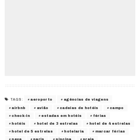
aeroporto
agências de viagens
TAGS:
airbnb
avião
cadeias de hotéis
campo
check-in
estadas em hotéis
férias
hotéis
hotel de 3 estrelas
hotel de 4 estrelas
hotel de 5 estrelas
hotelaria
marcar férias
neve
paris
piscina
praia