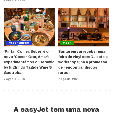
reportagem
viver
‘Pintar, Comer, Beber’ é o
Santarém vai receber uma
novo ‘Comer, Orar, Amar’:
feira de vinyl com DJ sets e
experimentámos o ‘Ceramic
workshops; há a promessa
by Night’ do Tágide Wine &
de «encontrar discos
Gastrobar
raros»
7 Agosto, 2026
7 Agosto, 2026
A easyJet tem uma nova