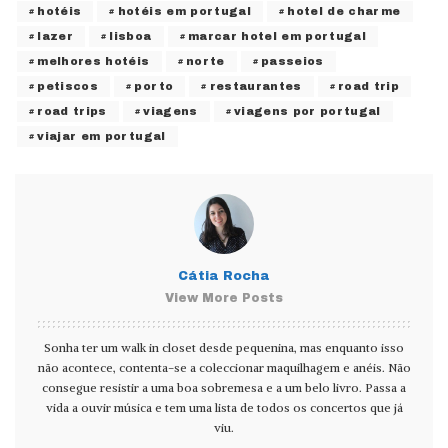
hotéis
hotéis em portugal
hotel de charme
lazer
lisboa
marcar hotel em portugal
melhores hotéis
norte
passeios
petiscos
porto
restaurantes
road trip
road trips
viagens
viagens por portugal
viajar em portugal
Cátia Rocha
View More Posts
Sonha ter um walk in closet desde pequenina, mas enquanto isso
não acontece, contenta-se a coleccionar maquilhagem e anéis. Não
consegue resistir a uma boa sobremesa e a um belo livro. Passa a
vida a ouvir música e tem uma lista de todos os concertos que já
viu.