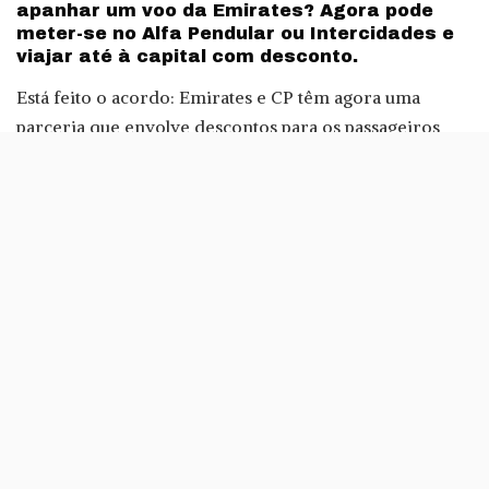
apanhar um voo da Emirates? Agora pode
meter-se no Alfa Pendular ou Intercidades e
viajar até à capital com desconto.
Está feito o acordo: Emirates e CP têm agora uma
parceria que envolve descontos para os passageiros
que viagem nos transportes das duas empresas. Assim,
quem tiver um bilhete para um voo Emirates e
quiser/precisar viajar de Alfa Pendular ou Intercidades,
paga menos 20% sobre o PVP de tabela.
No sentido inverso, o desconto já não é tão atraente,
mas ainda assim pode representar a poupança de umas
dezenas de euros: um bilhete da CP vale 5% na compra
de uma passagem aérea da Emirates, apenas em classe
económica. Esta promoção recebe o nome ‘Rail & Fly
CP/Emirates’.