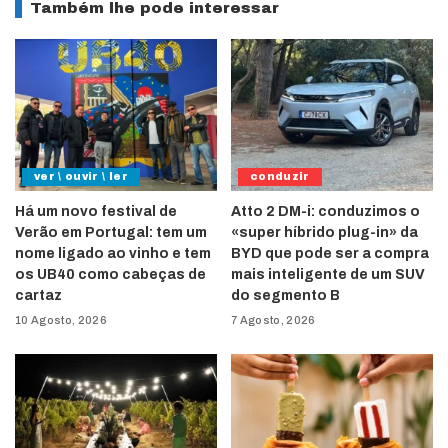
Também lhe pode interessar
ver \ ouvir \ ler
conduzir
Há um novo festival de
Atto 2 DM-i: conduzimos o
Verão em Portugal: tem um
«super híbrido plug-in» da
nome ligado ao vinho e tem
BYD que pode ser a compra
os UB40 como cabeças de
mais inteligente de um SUV
cartaz
do segmento B
10 Agosto, 2026
7 Agosto, 2026