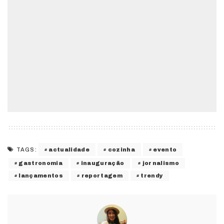
actualidade
cozinha
evento
TAGS:
gastronomia
inauguração
jornalismo
lançamentos
reportagem
trendy