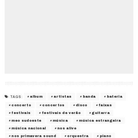
album
artistas
banda
bateria
TAGS:
concerto
concertos
disco
faixas
festivais
festivais de verão
guitarra
meo sudoeste
música
música estrangeira
música nacional
nos alive
nos primavera sound
orquestra
piano