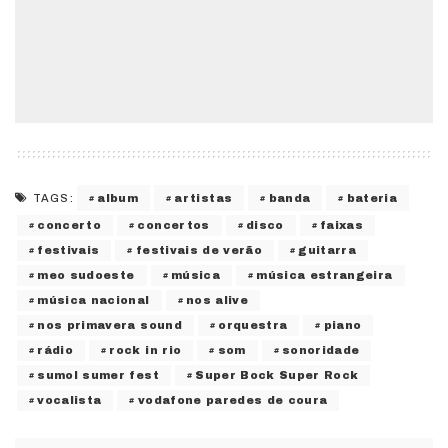
album
artistas
banda
bateria
TAGS:
concerto
concertos
disco
faixas
festivais
festivais de verão
guitarra
meo sudoeste
música
música estrangeira
música nacional
nos alive
nos primavera sound
orquestra
piano
rádio
rock in rio
som
sonoridade
sumol sumer fest
Super Bock Super Rock
vocalista
vodafone paredes de coura