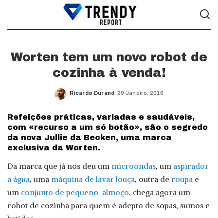
Worten tem um novo robot de
cozinha à venda!
Ricardo Durand
29 Janeiro, 2016
Posted
by
Refeições práticas, variadas e saudáveis,
com «recurso a um só botão», são o segredo
da nova Jullie da Becken, uma marca
exclusiva da Worten.
Da marca que já nos deu um
microondas
, um
aspirador
a água
, uma
máquina de lavar louça
, outra de
roupa
e
um
conjunto de pequeno-almoço
, chega agora um
robot de cozinha para quem é adepto de sopas, sumos e