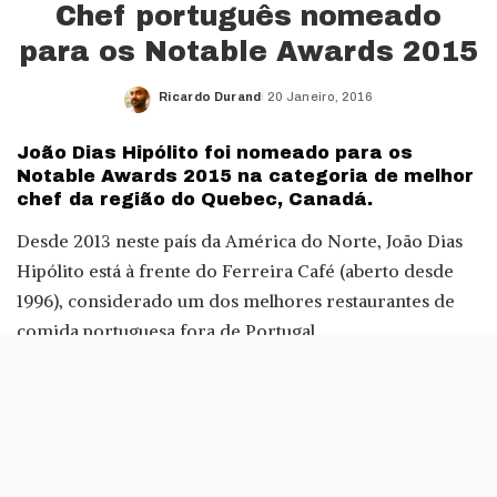
Chef português nomeado
para os Notable Awards 2015
Ricardo Durand
20 Janeiro, 2016
Posted
by
João Dias Hipólito foi nomeado para os
Notable Awards 2015 na categoria de melhor
chef da região do Quebec, Canadá.
Desde 2013 neste país da América do Norte, João Dias
Hipólito está à frente do Ferreira Café (aberto desde
1996), considerado um dos melhores restaurantes de
comida portuguesa fora de Portugal.
«Ser reconhecido é para mim muito gratificante, pois
confirma a minha paixão perante o olhar e paladar de
todos os amantes de boa cozinha. A minha preocupação
é colocar o máximo de Portugal no vosso prato e fazer-