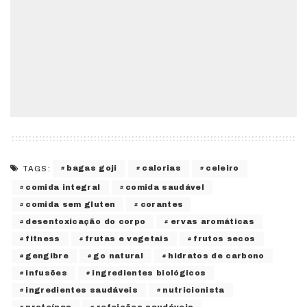
bagas goji
calorias
celeiro
TAGS:
comida integral
comida saudável
comida sem gluten
corantes
desentoxicação do corpo
ervas aromáticas
fitness
frutas e vegetais
frutos secos
gengibre
go natural
hidratos de carbono
infusões
ingredientes biológicos
ingredientes saudáveis
nutricionista
proteínas
refeições saudáveis