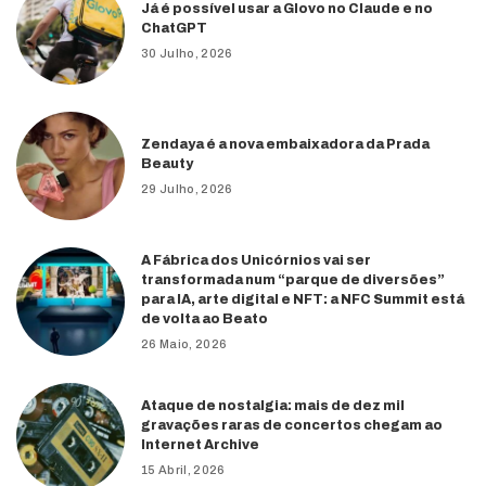
Já é possível usar a Glovo no Claude e no
ChatGPT
30 Julho, 2026
Zendaya é a nova embaixadora da Prada
Beauty
29 Julho, 2026
A Fábrica dos Unicórnios vai ser
transformada num “parque de diversões”
para IA, arte digital e NFT: a NFC Summit está
de volta ao Beato
26 Maio, 2026
Ataque de nostalgia: mais de dez mil
gravações raras de concertos chegam ao
Internet Archive
15 Abril, 2026