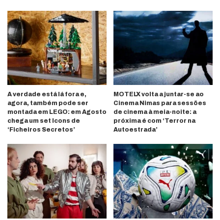
A verdade está lá fora e,
MOTELX volta a juntar-se ao
agora, também pode ser
Cinema Nimas para sessões
montada em LEGO: em Agosto
de cinema à meia-noite: a
chega um set Icons de
próxima é com ‘Terror na
‘Ficheiros Secretos’
Autoestrada’