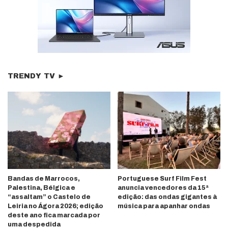
TRENDY TV ►
Bandas de Marrocos,
Portuguese Surf Film Fest
Palestina, Bélgica e
anuncia vencedores da 15ª
“assaltam” o Castelo de
edição: das ondas gigantes à
Leiria no Ágora 2026; edição
música para apanhar ondas
deste ano fica marcada por
uma despedida