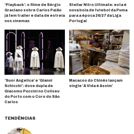
‘Playback’: o filme de Sérgio
Stellar Nitro Ultimate: esta é
Graciano sobre Carlos Paião
nova bola de futebol da Puma
já tem trailer e data de estreia
para a época 26/27 da Liga
nos cinemas
Portugal
‘Suor Angelica’ e ‘Gianni
Macacos do Chinês lançam
Schicchi’: dose dupla de
single ‘A Vida é Assim’
Giacomo Puccini no Coliseu
do Porto com o Coro do São
Carlos
TENDÊNCIAS