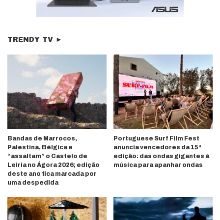
TRENDY TV ►
Bandas de Marrocos,
Portuguese Surf Film Fest
Palestina, Bélgica e
anuncia vencedores da 15ª
“assaltam” o Castelo de
edição: das ondas gigantes à
Leiria no Ágora 2026; edição
música para apanhar ondas
deste ano fica marcada por
uma despedida