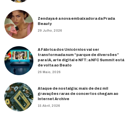
Zendaya é a nova embaixadora da Prada
Beauty
29 Julho, 2026
A Fábrica dos Unicórnios vai ser
transformada num “parque de diversões”
para IA, arte digital e NFT: a NFC Summit está
de volta ao Beato
26 Maio, 2026
Ataque de nostalgia: mais de dez mil
gravações raras de concertos chegam ao
Internet Archive
15 Abril, 2026