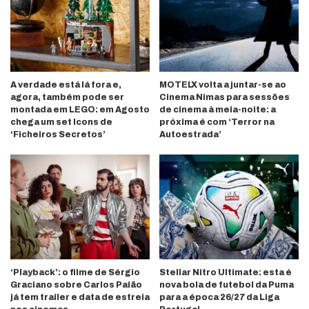
A verdade está lá fora e,
MOTELX volta a juntar-se ao
agora, também pode ser
Cinema Nimas para sessões
montada em LEGO: em Agosto
de cinema à meia-noite: a
chega um set Icons de
próxima é com ‘Terror na
‘Ficheiros Secretos’
Autoestrada’
‘Playback’: o filme de Sérgio
Stellar Nitro Ultimate: esta é
Graciano sobre Carlos Paião
nova bola de futebol da Puma
já tem trailer e data de estreia
para a época 26/27 da Liga