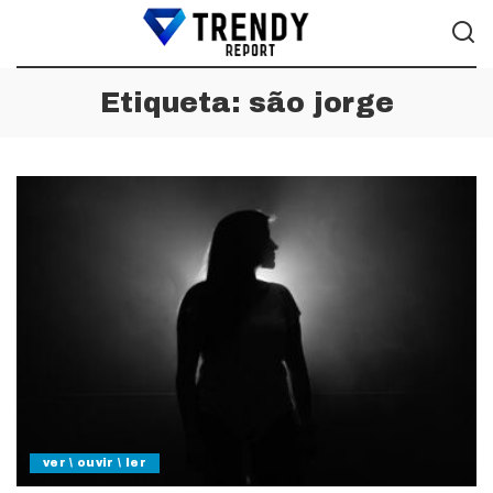
Etiqueta:
são jorge
ver \ ouvir \ ler