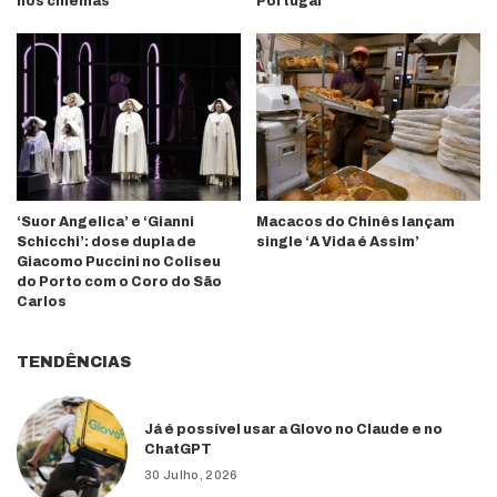
nos cinemas
Portugal
‘Suor Angelica’ e ‘Gianni
Macacos do Chinês lançam
Schicchi’: dose dupla de
single ‘A Vida é Assim’
Giacomo Puccini no Coliseu
do Porto com o Coro do São
Carlos
TENDÊNCIAS
Já é possível usar a Glovo no Claude e no
ChatGPT
30 Julho, 2026