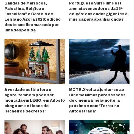
Bandas de Marrocos,
Portuguese Surf Film Fest
Palestina, Bélgica e
anuncia vencedores da 15ª
“assaltam” o Castelo de
edição: das ondas gigantes à
Leiria no Ágora 2026; edição
música para apanhar ondas
deste ano fica marcada por
uma despedida
A verdade está lá fora e,
MOTELX volta a juntar-se ao
agora, também pode ser
Cinema Nimas para sessões
montada em LEGO: em Agosto
de cinema à meia-noite: a
chega um set Icons de
próxima é com ‘Terror na
‘Ficheiros Secretos’
Autoestrada’