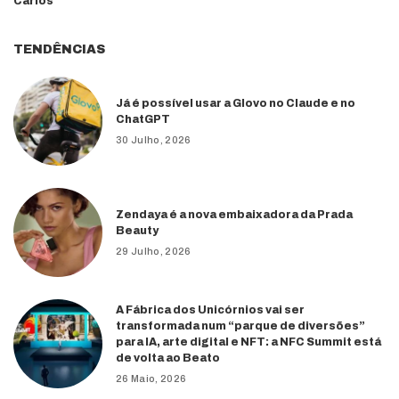
Carlos
TENDÊNCIAS
Já é possível usar a Glovo no Claude e no
ChatGPT
30 Julho, 2026
Zendaya é a nova embaixadora da Prada
Beauty
29 Julho, 2026
A Fábrica dos Unicórnios vai ser
transformada num “parque de diversões”
para IA, arte digital e NFT: a NFC Summit está
de volta ao Beato
26 Maio, 2026