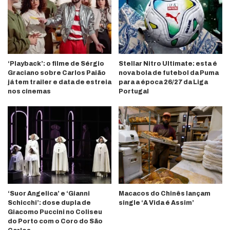
‘Playback’: o filme de Sérgio
Stellar Nitro Ultimate: esta é
Graciano sobre Carlos Paião
nova bola de futebol da Puma
já tem trailer e data de estreia
para a época 26/27 da Liga
nos cinemas
Portugal
‘Suor Angelica’ e ‘Gianni
Macacos do Chinês lançam
Schicchi’: dose dupla de
single ‘A Vida é Assim’
Giacomo Puccini no Coliseu
do Porto com o Coro do São