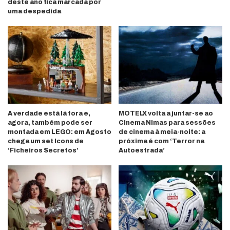
deste ano fica marcada por
uma despedida
A verdade está lá fora e,
MOTELX volta a juntar-se ao
agora, também pode ser
Cinema Nimas para sessões
montada em LEGO: em Agosto
de cinema à meia-noite: a
chega um set Icons de
próxima é com ‘Terror na
‘Ficheiros Secretos’
Autoestrada’