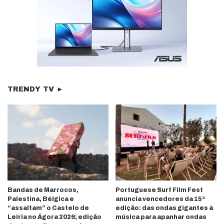
TRENDY TV ►
Bandas de Marrocos,
Portuguese Surf Film Fest
Palestina, Bélgica e
anuncia vencedores da 15ª
“assaltam” o Castelo de
edição: das ondas gigantes à
Leiria no Ágora 2026; edição
música para apanhar ondas