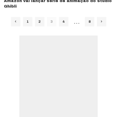
Amazon vai lançar série de animação do Studio
Ghibli
…
1
2
3
4
8