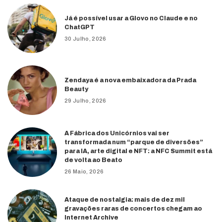
Já é possível usar a Glovo no Claude e no
ChatGPT
30 Julho, 2026
Zendaya é a nova embaixadora da Prada
Beauty
29 Julho, 2026
A Fábrica dos Unicórnios vai ser
transformada num “parque de diversões”
para IA, arte digital e NFT: a NFC Summit está
de volta ao Beato
26 Maio, 2026
Ataque de nostalgia: mais de dez mil
gravações raras de concertos chegam ao
Internet Archive