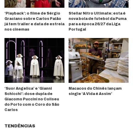
‘Playback’: o filme de Sérgio
Stellar Nitro Ultimate: esta é
Graciano sobre Carlos Paião
nova bola de futebol da Puma
já tem trailer e data de estreia
para a época 26/27 da Liga
nos cinemas
Portugal
‘Suor Angelica’ e ‘Gianni
Macacos do Chinês lançam
Schicchi’: dose dupla de
single ‘A Vida é Assim’
Giacomo Puccini no Coliseu
do Porto com o Coro do São
Carlos
TENDÊNCIAS