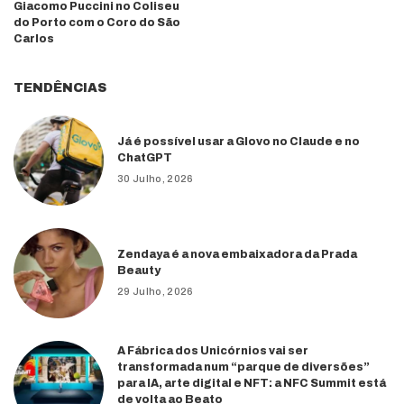
Giacomo Puccini no Coliseu
do Porto com o Coro do São
Carlos
TENDÊNCIAS
Já é possível usar a Glovo no Claude e no
ChatGPT
30 Julho, 2026
Zendaya é a nova embaixadora da Prada
Beauty
29 Julho, 2026
A Fábrica dos Unicórnios vai ser
transformada num “parque de diversões”
para IA, arte digital e NFT: a NFC Summit está
de volta ao Beato