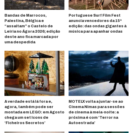
Bandas de Marrocos,
Portuguese Surf Film Fest
Palestina, Bélgica e
anuncia vencedores da 15ª
“assaltam” o Castelo de
edição: das ondas gigantes à
Leiria no Ágora 2026; edição
música para apanhar ondas
deste ano fica marcada por
uma despedida
A verdade está lá fora e,
MOTELX volta a juntar-se ao
agora, também pode ser
Cinema Nimas para sessões
montada em LEGO: em Agosto
de cinema à meia-noite: a
chega um set Icons de
próxima é com ‘Terror na
‘Ficheiros Secretos’
Autoestrada’