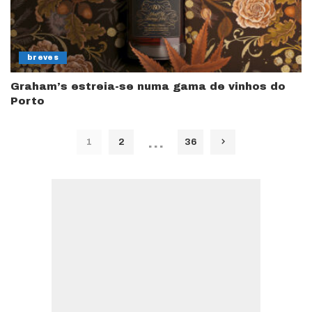
breves
Graham’s estreia-se numa gama de vinhos do
Porto
…
1
2
36