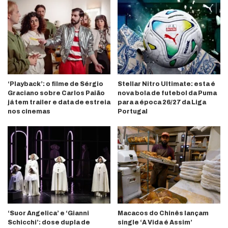
‘Playback’: o filme de Sérgio
Stellar Nitro Ultimate: esta é
Graciano sobre Carlos Paião
nova bola de futebol da Puma
já tem trailer e data de estreia
para a época 26/27 da Liga
nos cinemas
Portugal
‘Suor Angelica’ e ‘Gianni
Macacos do Chinês lançam
Schicchi’: dose dupla de
single ‘A Vida é Assim’