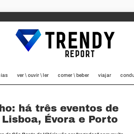
cias
ver \ ouvir \ ler
comer \ beber
viajar
condu
ho: há três eventos de
 Lisboa, Évora e Porto