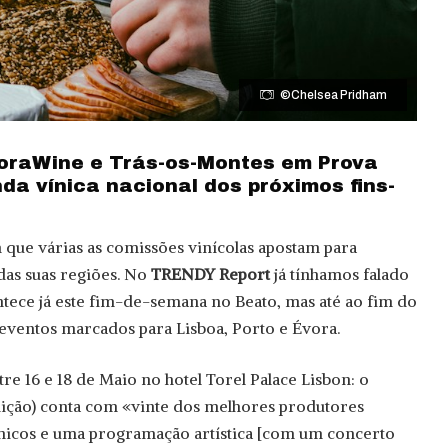
©Chelsea Pridham
oraWine e Trás-os-Montes em Prova
da vínica nacional dos próximos fins-
que várias as comissões vinícolas apostam para
as suas regiões. No
TRENDY Report
já tínhamos falado
ntece já este fim-de-semana no Beato, mas até ao fim do
 eventos marcados para Lisboa, Porto e Évora.
re 16 e 18 de Maio no hotel Torel Palace Lisbon: o
dição) conta com «vinte dos melhores produtores
ónicos e uma programação artística [com um concerto