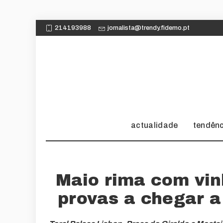
214193988
jornalista@trendy.fidemo.pt
actualidade
tendên
Maio rima com vin
provas a chegar a