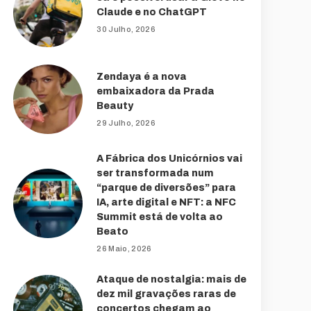
Claude e no ChatGPT
30 Julho, 2026
Zendaya é a nova
embaixadora da Prada
Beauty
29 Julho, 2026
A Fábrica dos Unicórnios vai
ser transformada num
“parque de diversões” para
IA, arte digital e NFT: a NFC
Summit está de volta ao
Beato
26 Maio, 2026
Ataque de nostalgia: mais de
dez mil gravações raras de
concertos chegam ao