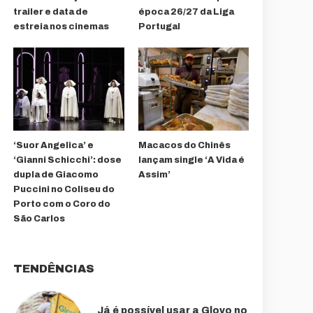
trailer e data de
época 26/27 da Liga
estreia nos cinemas
Portugal
‘Suor Angelica’ e
Macacos do Chinês
‘Gianni Schicchi’: dose
lançam single ‘A Vida é
dupla de Giacomo
Assim’
Puccini no Coliseu do
Porto com o Coro do
São Carlos
TENDÊNCIAS
Já é possível usar a Glovo no