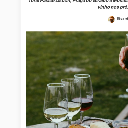
Torel Palace Lisbon, Praça do Giraldo e Moste
vinho nos pró
Ricar
Poste
by