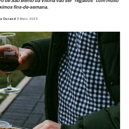
iro de São Bento da Vitória vão ser "regados" com muito
ximos fins-de-semana.
do Durand
8 Maio, 2025
d