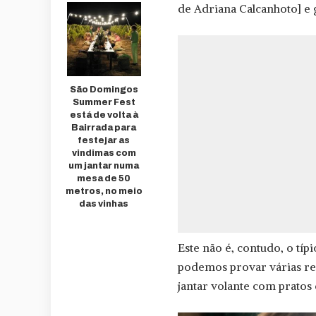
de Adriana Calcanhoto] e
São Domingos
Summer Fest
está de volta à
Bairrada para
festejar as
vindimas com
um jantar numa
mesa de 50
metros, no meio
das vinhas
Este não é, contudo, o t
podemos provar várias ref
jantar volante com pratos