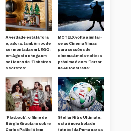
A verdade está lá fora
MOTELX volta a juntar-
e, agora, também pode
se ao Cinema Nimas
ser montada em LEGO:
para sessões de
em Agosto chega um
cinema à meia-noite: a
set Icons de ‘Ficheiros
próxima é com ‘Terror
Secretos’
na Autoestrada’
‘Playback’: o filme de
Stellar Nitro Ultimate:
Sérgio Graciano sobre
esta é nova bola de
Carlos Paião já tem
futebol da Puma para a