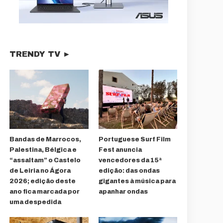
TRENDY TV ►
Bandas de Marrocos,
Portuguese Surf Film
Palestina, Bélgica e
Fest anuncia
“assaltam” o Castelo
vencedores da 15ª
de Leiria no Ágora
edição: das ondas
2026; edição deste
gigantes à música para
ano fica marcada por
apanhar ondas
uma despedida