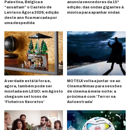
Palestina, Bélgica e
anuncia vencedores da 15ª
“assaltam” o Castelo de
edição: das ondas gigantes à
Leiria no Ágora 2026; edição
música para apanhar ondas
deste ano fica marcada por
uma despedida
A verdade está lá fora e,
MOTELX volta a juntar-se ao
agora, também pode ser
Cinema Nimas para sessões
montada em LEGO: em Agosto
de cinema à meia-noite: a
chega um set Icons de
próxima é com ‘Terror na
‘Ficheiros Secretos’
Autoestrada’