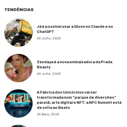
TENDÊNCIAS
Já é possível usar a Glovo no Claude e no
ChatGPT
30 Julho, 2026
Zendaya é a nova embaixadora da Prada
Beauty
29 Julho, 2026
A Fábrica dos Unicórnios vai ser
transformada num “parque de diversões”
para IA, arte digital e NFT: a NFC Summit está
de volta ao Beato
26 Maio, 2026