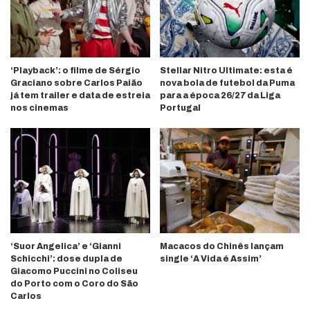
‘Playback’: o filme de Sérgio
Stellar Nitro Ultimate: esta é
Graciano sobre Carlos Paião
nova bola de futebol da Puma
já tem trailer e data de estreia
para a época 26/27 da Liga
nos cinemas
Portugal
‘Suor Angelica’ e ‘Gianni
Macacos do Chinês lançam
Schicchi’: dose dupla de
single ‘A Vida é Assim’
Giacomo Puccini no Coliseu
do Porto com o Coro do São
Carlos