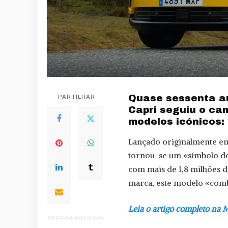
Quase sessenta an
PARTILHAR
Capri seguiu o ca
modelos icónicos: 
Lançado originalmente e
tornou-se um «símbolo do
com mais de 1,8 milhões d
marca, este modelo «combi
Leia o artigo completo na