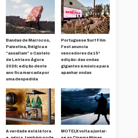
Bandas de Marrocos,
Portuguese Surf Film
Palestina, Bélgica e
Fest anuncia
“assaltam” o Castelo
vencedores da 15ª
de Leiria no Ágora
edição: das ondas
2026; edição deste
gigantes à música para
ano fica marcada por
apanhar ondas
uma despedida
A verdade está lá fora
MOTELX volta a juntar-
e, agora, também pode
se ao Cinema Nimas