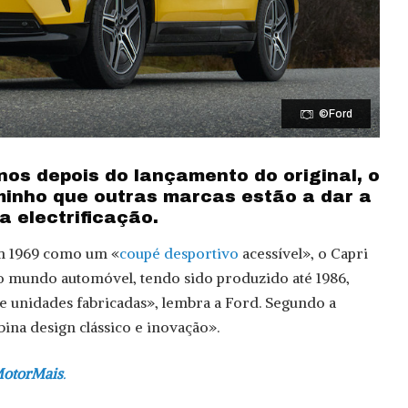
©Ford
os depois do lançamento do original, o
minho que outras marcas estão a dar a
a electrificação.
m 1969 como um «
coupé desportivo
acessível», o Capri
 mundo automóvel, tendo sido produzido até 1986,
e unidades fabricadas», lembra a Ford. Segundo a
na design clássico e inovação».
 MotorMais
.