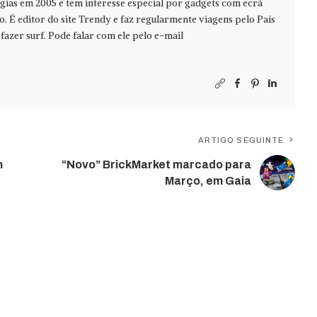
ias em 2005 e tem interesse especial por gadgets com ecrã
jo. É editor do site Trendy e faz regularmente viagens pelo País
azer surf. Pode falar com ele pelo e-mail
ARTIGO SEGUINTE
m
“Novo” BrickMarket marcado para
Março, em Gaia