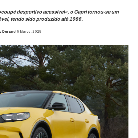
oupé desportivo acessível», o Capri tornou-se um
el, tendo sido produzido até 1986.
o Durand
5 Março, 2025
d