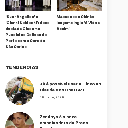
‘Suor Angelica’ e
Macacos do Chinês
‘Gianni Schicchi’: dose
lançam single ‘A Vida é
dupla de Giacomo
Assim’
Puccini no Coliseu do
Porto com o Coro do
São Carlos
TENDÊNCIAS
Já é possível usar a Glovo no
Claude e no ChatGPT
30 Julho, 2026
Zendaya é a nova
embaixadora da Prada