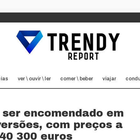
cias
ver \ ouvir \ ler
comer \ beber
viajar
condu
de ser encomendado em
 versões, com preços a
 40 300 euros