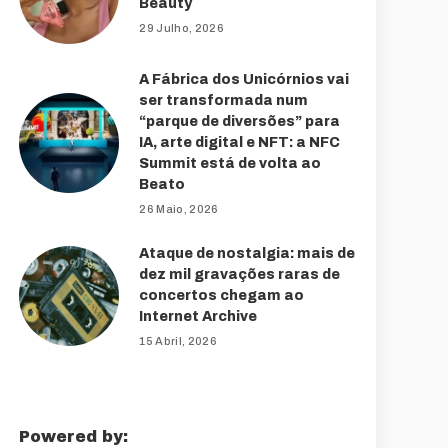
Beauty
29 Julho, 2026
A Fábrica dos Unicórnios vai
ser transformada num
“parque de diversões” para
IA, arte digital e NFT: a NFC
Summit está de volta ao
Beato
26 Maio, 2026
Ataque de nostalgia: mais de
dez mil gravações raras de
concertos chegam ao
Internet Archive
15 Abril, 2026
Powered by: