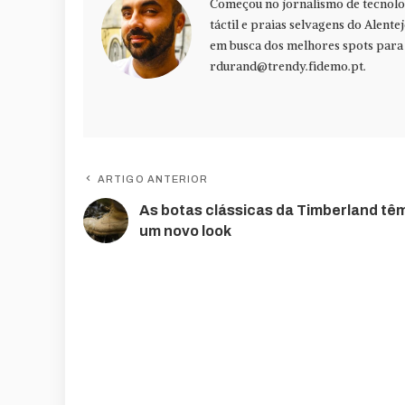
Começou no jornalismo de tecnolog
táctil e praias selvagens do Alente
em busca dos melhores spots para f
rdurand@trendy.fidemo.pt
.
ARTIGO ANTERIOR
As botas clássicas da Timberland tê
um novo look