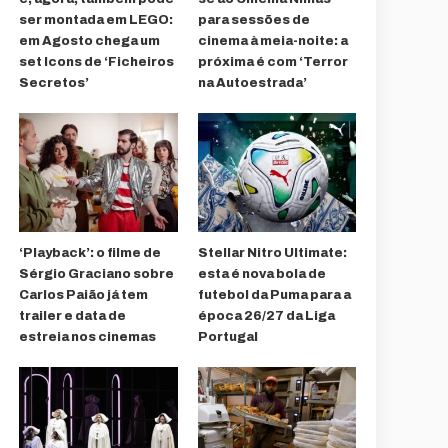
ser montada em LEGO:
para sessões de
em Agosto chega um
cinema à meia-noite: a
set Icons de ‘Ficheiros
próxima é com ‘Terror
Secretos’
na Autoestrada’
‘Playback’: o filme de
Stellar Nitro Ultimate:
Sérgio Graciano sobre
esta é nova bola de
Carlos Paião já tem
futebol da Puma para a
trailer e data de
época 26/27 da Liga
estreia nos cinemas
Portugal