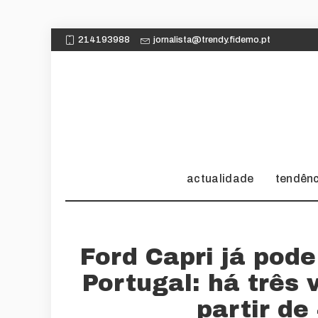
214193988
jornalista@trendy.fidemo.pt
actualidade
tendên
Ford Capri já po
Portugal: há três
partir de