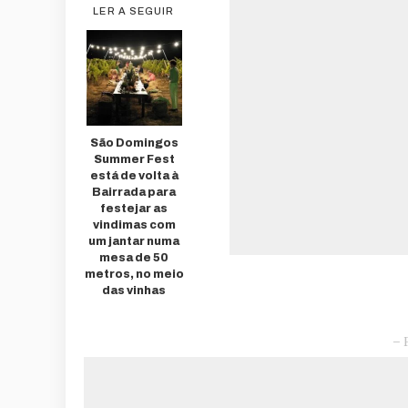
LER A SEGUIR
São Domingos
Summer Fest
está de volta à
Bairrada para
festejar as
vindimas com
um jantar numa
mesa de 50
metros, no meio
das vinhas
– 