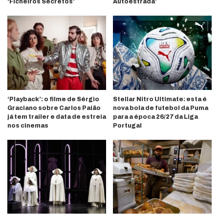
‘Ficheiros Secretos’
Autoestrada’
‘Playback’: o filme de Sérgio
Stellar Nitro Ultimate: esta é
Graciano sobre Carlos Paião
nova bola de futebol da Puma
já tem trailer e data de estreia
para a época 26/27 da Liga
nos cinemas
Portugal