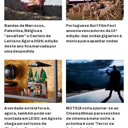
Bandas de Marrocos,
Portuguese Surf Film Fest
Palestina, Bélgica e
anuncia vencedores da 15ª
“assaltam” o Castelo de
edição: das ondas gigantes à
Leiria no Ágora 2026; edição
música para apanhar ondas
deste ano fica marcada por
uma despedida
A verdade está lá fora e,
MOTELX volta a juntar-se ao
agora, também pode ser
Cinema Nimas para sessões
montada em LEGO: em Agosto
de cinema à meia-noite: a
chega um set Icons de
próxima é com ‘Terror na