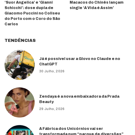
‘Suor Angelica’ e ‘Gianni
Macacos do Chinês lançam
Schicchi’: dose dupla de
single ‘A Vida é Assim’
Giacomo Puccini no Coliseu
do Porto com o Coro do São
Carlos
TENDÊNCIAS
Já é possível usar a Glovo no Claude e no
ChatGPT
30 Julho, 2026
Zendaya é a nova embaixadora da Prada
Beauty
29 Julho, 2026
A Fábrica dos Unicórnios vai ser
transformada num “parque de diversões”