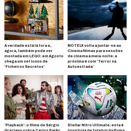
A verdade está lá fora e,
MOTELX volta a juntar-se ao
agora, também pode ser
Cinema Nimas para sessões
montada em LEGO: em Agosto
de cinema à meia-noite: a
chega um set Icons de
próxima é com ‘Terror na
‘Ficheiros Secretos’
Autoestrada’
‘Playback’: o filme de Sérgio
Stellar Nitro Ultimate: esta é
Graciano sobre Carlos Paião
nova bola de futebol da Puma