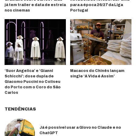
já tem trailer e data de estreia
para a época 26/27 da Liga
nos cinemas
Portugal
‘Suor Angelica’ e ‘Gianni
Macacos do Chinês lançam
Schicchi’: dose dupla de
single ‘A Vida é Assim’
Giacomo Puccini no Coliseu
do Porto com o Coro do São
Carlos
TENDÊNCIAS
Já é possível usar a Glovo no Claude e no
ChatGPT