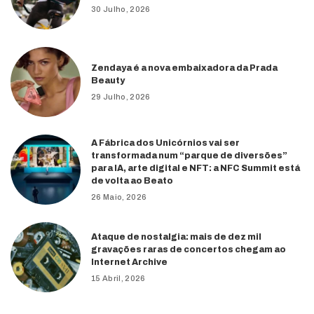
30 Julho, 2026
Zendaya é a nova embaixadora da Prada
Beauty
29 Julho, 2026
A Fábrica dos Unicórnios vai ser
transformada num “parque de diversões”
para IA, arte digital e NFT: a NFC Summit está
de volta ao Beato
26 Maio, 2026
Ataque de nostalgia: mais de dez mil
gravações raras de concertos chegam ao
Internet Archive
15 Abril, 2026