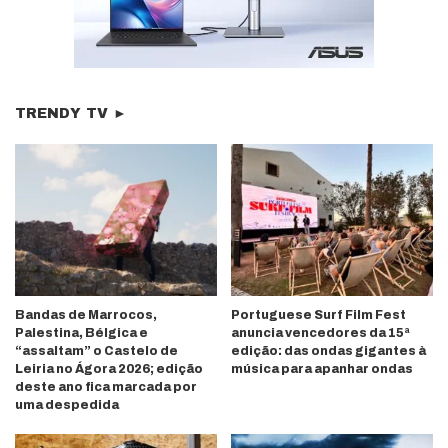
TRENDY TV ►
Bandas de Marrocos,
Portuguese Surf Film Fest
Palestina, Bélgica e
anuncia vencedores da 15ª
“assaltam” o Castelo de
edição: das ondas gigantes à
Leiria no Ágora 2026; edição
música para apanhar ondas
deste ano fica marcada por
uma despedida