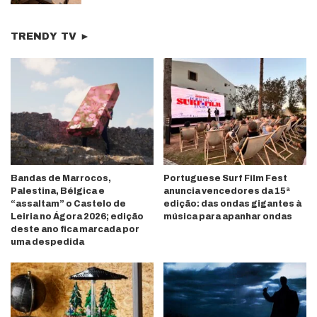
TRENDY TV ►
Bandas de Marrocos,
Portuguese Surf Film Fest
Palestina, Bélgica e
anuncia vencedores da 15ª
“assaltam” o Castelo de
edição: das ondas gigantes à
Leiria no Ágora 2026; edição
música para apanhar ondas
deste ano fica marcada por
uma despedida