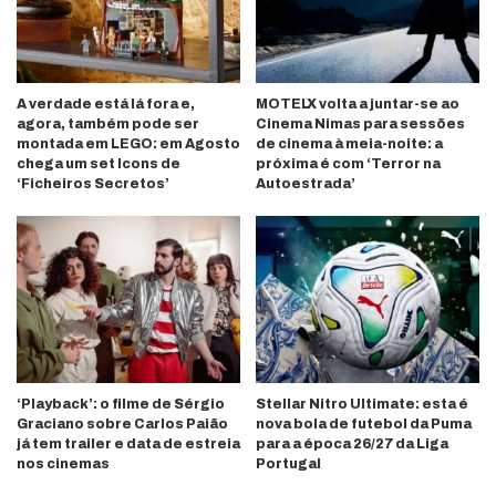
A verdade está lá fora e,
MOTELX volta a juntar-se ao
agora, também pode ser
Cinema Nimas para sessões
montada em LEGO: em Agosto
de cinema à meia-noite: a
chega um set Icons de
próxima é com ‘Terror na
‘Ficheiros Secretos’
Autoestrada’
‘Playback’: o filme de Sérgio
Stellar Nitro Ultimate: esta é
Graciano sobre Carlos Paião
nova bola de futebol da Puma
já tem trailer e data de estreia
para a época 26/27 da Liga
nos cinemas
Portugal