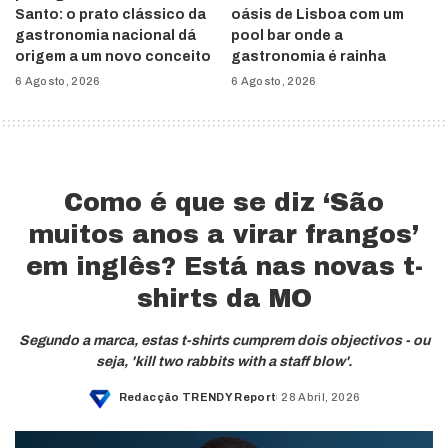
Santo: o prato clássico da
oásis de Lisboa com um
gastronomia nacional dá
pool bar onde a
origem a um novo conceito
gastronomia é rainha
6 Agosto, 2026
6 Agosto, 2026
Como é que se diz ‘São
muitos anos a virar frangos’
em inglês? Está nas novas t-
shirts da MO
Segundo a marca, estas t-shirts cumprem dois objectivos - ou
seja, 'kill two rabbits with a staff blow'.
Redacção TRENDY Report
28 Abril, 2026
Posted
by