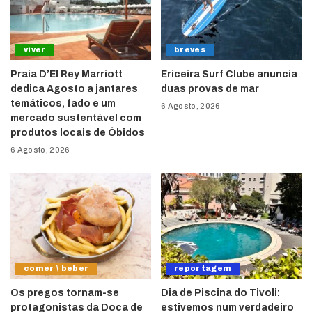
viver
breves
Praia D’El Rey Marriott
Ericeira Surf Clube anuncia
dedica Agosto a jantares
duas provas de mar
temáticos, fado e um
6 Agosto, 2026
mercado sustentável com
produtos locais de Óbidos
6 Agosto, 2026
comer \ beber
reportagem
Os pregos tornam-se
Dia de Piscina do Tivoli:
protagonistas da Doca de
estivemos num verdadeiro