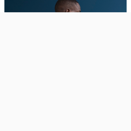
A nova colecção da marca da Sonae aposta
no humor das traduções literais para
reinterpretar expressões populares.
A MO lançou uma nova colecção de t-shirts, a Native
Enthusiasm, que parte de expressões populares