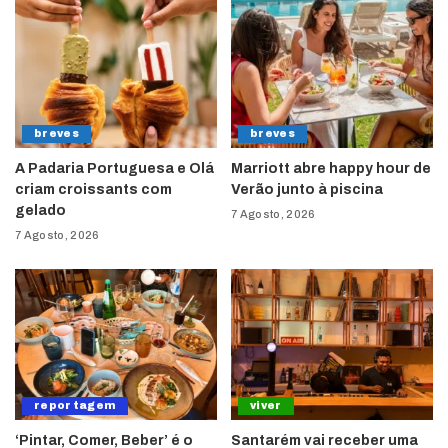
breves
breves
A Padaria Portuguesa e Olá
Marriott abre happy hour de
criam croissants com
Verão junto à piscina
gelado
7 Agosto, 2026
7 Agosto, 2026
reportagem
viver
‘Pintar, Comer, Beber’ é o
Santarém vai receber uma