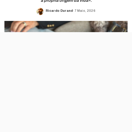
à própria origem da vida».
Ricardo Durand
7 Maio, 2026
Posted
by
Este hotel de Cascais, virado para o
Atlântico, promete uma abordagem «mais