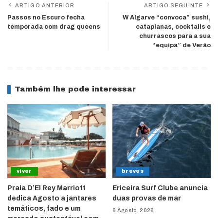
ARTIGO ANTERIOR
ARTIGO SEGUINTE
Passos no Escuro fecha
W Algarve “convoca” sushi,
temporada com drag queens
cataplanas, cocktails e
churrascos para a sua
“equipa” de Verão
Também lhe pode interessar
viver
breves
Praia D’El Rey Marriott
Ericeira Surf Clube anuncia
dedica Agosto a jantares
duas provas de mar
temáticos, fado e um
6 Agosto, 2026