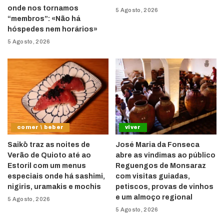
onde nos tornamos
5 Agosto, 2026
“membros”: «Não há
hóspedes nem horários»
5 Agosto, 2026
comer \ beber
viver
Saikō traz as noites de
José Maria da Fonseca
Verão de Quioto até ao
abre as vindimas ao público
Estoril com um menus
Reguengos de Monsaraz
especiais onde há sashimi,
com visitas guiadas,
nigiris, uramakis e mochis
petiscos, provas de vinhos
e um almoço regional
5 Agosto, 2026
5 Agosto, 2026