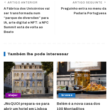
ARTIGO ANTERIOR
ARTIGO SEGUINTE
A Fábrica dos Unicórnios vai
Preguinho entra no menu da
ser transformada num
Padaria Portuguesa
“parque de diversões” para
IA, arte digital e NFT: a NFC
Summit está de volta ao
Beato
Também lhe pode interessar
viajar
breves
JNcQUOI prepara-se para
Belém é a nova casa dos
abrir um hotel em Lisboa
100 Montaditos