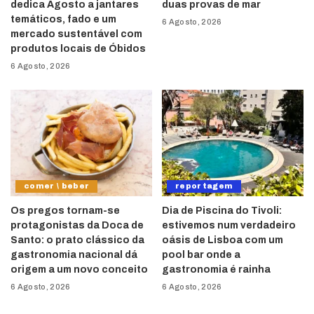
dedica Agosto a jantares
duas provas de mar
temáticos, fado e um
6 Agosto, 2026
mercado sustentável com
produtos locais de Óbidos
6 Agosto, 2026
comer \ beber
reportagem
Os pregos tornam-se
Dia de Piscina do Tivoli:
protagonistas da Doca de
estivemos num verdadeiro
Santo: o prato clássico da
oásis de Lisboa com um
gastronomia nacional dá
pool bar onde a
origem a um novo conceito
gastronomia é rainha
6 Agosto, 2026
6 Agosto, 2026