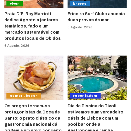
viver
breves
Praia D’El Rey Marriott
Ericeira Surf Clube anuncia
dedica Agosto a jantares
duas provas de mar
temáticos, fado e um
6 Agosto, 2026
mercado sustentável com
produtos locais de Óbidos
6 Agosto, 2026
comer \ beber
reportagem
Os pregos tornam-se
Dia de Piscina do Tivoli:
protagonistas da Doca de
estivemos num verdadeiro
Santo: o prato clássico da
oásis de Lisboa com um
gastronomia nacional dá
pool bar onde a
origem a um novo conceito
gastronomia é rainha