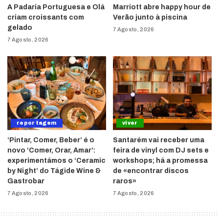
A Padaria Portuguesa e Olá
Marriott abre happy hour de
criam croissants com
Verão junto à piscina
gelado
7 Agosto, 2026
7 Agosto, 2026
reportagem
viver
‘Pintar, Comer, Beber’ é o
Santarém vai receber uma
novo ‘Comer, Orar, Amar’:
feira de vinyl com DJ sets e
experimentámos o ‘Ceramic
workshops; há a promessa
by Night’ do Tágide Wine &
de «encontrar discos
Gastrobar
raros»
7 Agosto, 2026
7 Agosto, 2026