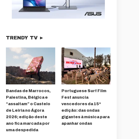
TRENDY TV ►
Bandas de Marrocos,
Portuguese Surf Film
Palestina, Bélgica e
Fest anuncia
“assaltam” o Castelo
vencedores da 15ª
de Leiria no Ágora
edição: das ondas
2026; edição deste
gigantes à música para
ano fica marcada por
apanhar ondas
uma despedida