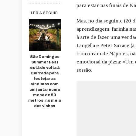
para estar nas finais de Ná
LER A SEGUIR
Mas, no dia seguinte (20 
aprendizagem: farinha na
à arte de fazer uma verda
Langella e Peter Surace (à
trouxeram de Nápoles, nã
São Domingos
emocional da pizza: «Um d
Summer Fest
está de volta à
sessão.
Bairrada para
festejar as
vindimas com
um jantar numa
mesa de 50
metros, no meio
das vinhas