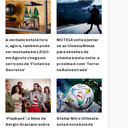
A verdade está lá fora
MOTELX volta a juntar-
e, agora, também pode
se ao Cinema Nimas
ser montada em LEGO:
para sessões de
em Agosto chega um
cinema à meia-noite: a
set Icons de ‘Ficheiros
próxima é com ‘Terror
Secretos’
na Autoestrada’
‘Playback’: o filme de
Stellar Nitro Ultimate:
Sérgio Graciano sobre
esta é nova bola de