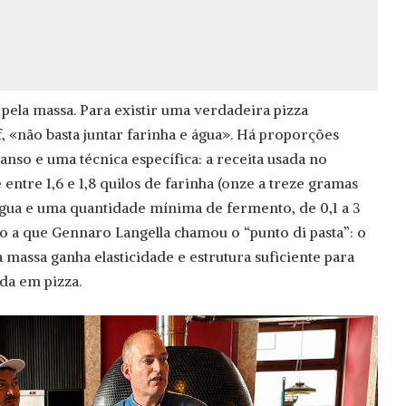
pela massa. Para existir uma verdadeira pizza
f, «não basta juntar farinha e água». Há proporções
nso e uma técnica específica: a receita usada no
ntre 1,6 e 1,8 quilos de farinha (onze a treze gramas
 água e uma quantidade mínima de fermento, de 0,1 a 3
lo a que Gennaro Langella chamou o “punto di pasta”: o
assa ganha elasticidade e estrutura suficiente para
da em pizza.