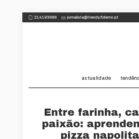
214193988
jornalista@trendy.fidemo.pt
actualidade
tendên
Entre farinha, c
paixão: aprende
pizza napolit