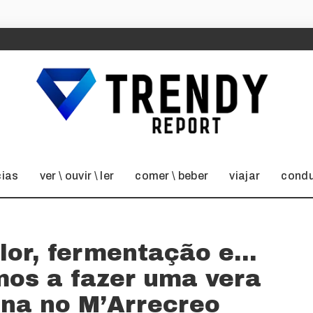
cias
ver \ ouvir \ ler
comer \ beber
viajar
condu
alor, fermentação e…
mos a fazer uma vera
ana no M’Arrecreo