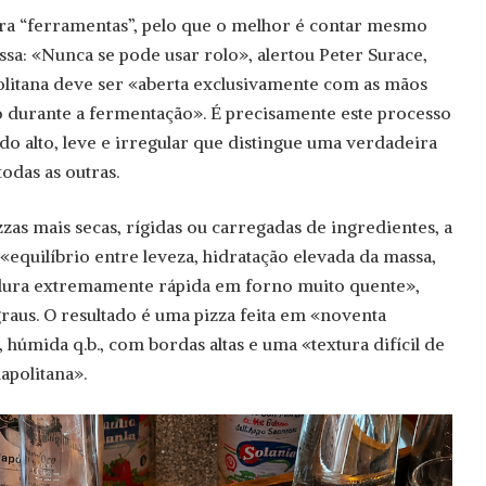
a “ferramentas”, pelo que o melhor é contar mesmo
a: «Nunca se pode usar rolo», alertou Peter Surace,
politana deve ser «aberta exclusivamente com as mãos
o durante a fermentação». É precisamente este processo
do alto, leve e irregular que distingue uma verdadeira
todas as outras.
zas mais secas, rígidas ou carregadas de ingredientes, a
«equilíbrio entre leveza, hidratação elevada da massa,
dura extremamente rápida em forno muito quente»,
raus. O resultado é uma pizza feita em «noventa
 húmida q.b., com bordas altas e uma «textura difícil de
napolitana».