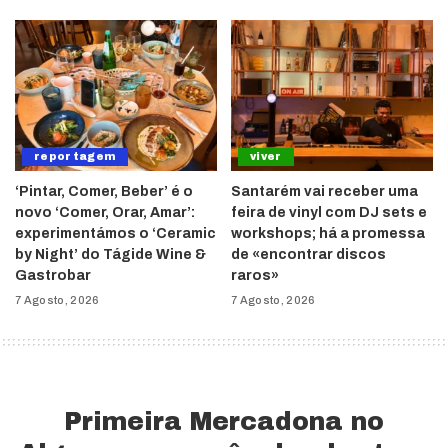
reportagem
viver
‘Pintar, Comer, Beber’ é o
Santarém vai receber uma
novo ‘Comer, Orar, Amar’:
feira de vinyl com DJ sets e
experimentámos o ‘Ceramic
workshops; há a promessa
by Night’ do Tágide Wine &
de «encontrar discos
Gastrobar
raros»
7 Agosto, 2026
7 Agosto, 2026
Primeira Mercadona no