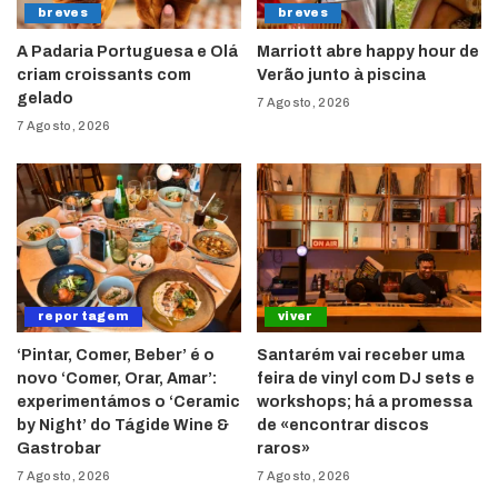
breves
breves
A Padaria Portuguesa e Olá
Marriott abre happy hour de
criam croissants com
Verão junto à piscina
gelado
7 Agosto, 2026
7 Agosto, 2026
reportagem
viver
‘Pintar, Comer, Beber’ é o
Santarém vai receber uma
novo ‘Comer, Orar, Amar’:
feira de vinyl com DJ sets e
experimentámos o ‘Ceramic
workshops; há a promessa
by Night’ do Tágide Wine &
de «encontrar discos
Gastrobar
raros»
7 Agosto, 2026
7 Agosto, 2026