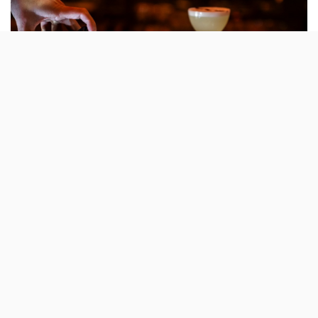
Quem quiser festejar o Ano Novo Chinês, no
Porto, pode começar a considerar o Toa: vai
haver um menu especial entre 17 e 21 de
Fevereiro.
O Toa, um bar
speakeasy
de inspiração asiática na zona
da Rua Miguel Bombarda, assinala pela primeira vez o