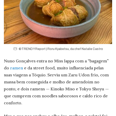
©TRENDY Report | Roru Kyabetsu, da chef Natalie Castro
Nuno Gonçalves entra no Miss Jappa com a “bagagem”
do
ramen
e da street food, muito influenciada pelas
suas viagens a Tóquio. Serviu um Zaru Udon frio, com
massa bem conseguida e molho de amendoim no
ponto; e dois ramens — Kinoko Miso e Tokyo Shoyu —
que cumprem com noodles saborosos e caldo rico de
conforto.
Mas o que nos encheu o olho (ou, melhor, o palato) foi