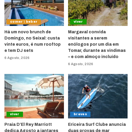
comer \ beber
viver
Há um novo brunch de
Margaval convida
Domingo, no Seixal: custa
visitantes a serem
vinte euros, é num rooftop
enólogos por um dia em
e tem DJ sets
Tomar, durante as vindimas
– e com almoço incluído
6 Agosto, 2026
6 Agosto, 2026
viver
breves
Praia D’El Rey Marriott
Ericeira Surf Clube anuncia
dedica Agosto a jantares
duas provas de mar