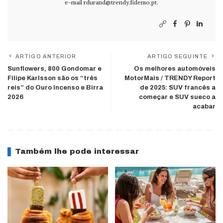
e-mail
rdurand@trendy.fidemo.pt
.
ARTIGO ANTERIOR
ARTIGO SEGUINTE
Sunflowers, 800 Gondomar e
Os melhores automóveis
Filipe Karlsson são os “três
MotorMais / TRENDY Report
reis” do Ouro Incenso e Birra
de 2025: SUV francês a
2026
começar e SUV sueco a
acabar
Também lhe pode interessar