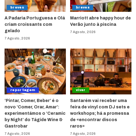
breves
breves
A Padaria Portuguesa e Olá
Marriott abre happy hour de
criam croissants com
Verão junto à piscina
gelado
7 Agosto, 2026
7 Agosto, 2026
reportagem
viver
‘Pintar, Comer, Beber’ é o
Santarém vai receber uma
novo ‘Comer, Orar, Amar’:
feira de vinyl com DJ sets e
experimentámos o ‘Ceramic
workshops; há a promessa
by Night’ do Tágide Wine &
de «encontrar discos
Gastrobar
raros»
7 Agosto, 2026
7 Agosto, 2026