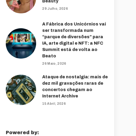
Beauty
29 Julho, 2026
A Fábrica dos Unicórnios vai
ser transformada num
“parque de diversões” para
IA, arte digital e NFT: a NFC
Summit está de volta ao
Beato
26 Maio, 2026
Ataque de nostalgia: mais de
dez mil gravações raras de
concertos chegam ao
Internet Archive
15 Abril, 2026
Powered by: