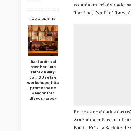
combinam criatividade, sa
‘Partilha’, ‘No Pão’, ‘Bowls’
LER A SEGUIR
Santarém vai
receber uma
feira de vinyl
com DJ sets e
workshops; há a
promessa de
«encontrar
discos raros»
Entre as novidades das trê
Amêndoa, o Bacalhau Frit
Batata-Frita, a Raclette 