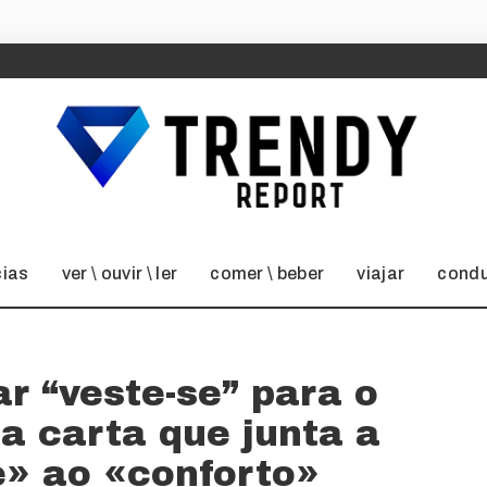
cias
ver \ ouvir \ ler
comer \ beber
viajar
condu
r “veste-se” para o
a carta que junta a
e» ao «conforto»