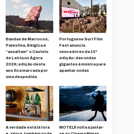
Bandas de Marrocos,
Portuguese Surf Film
Palestina, Bélgica e
Fest anuncia
“assaltam” o Castelo
vencedores da 15ª
de Leiria no Ágora
edição: das ondas
2026; edição deste
gigantes à música para
ano fica marcada por
apanhar ondas
uma despedida
A verdade está lá fora
MOTELX volta a juntar-
e, agora, também pode
se ao Cinema Nimas