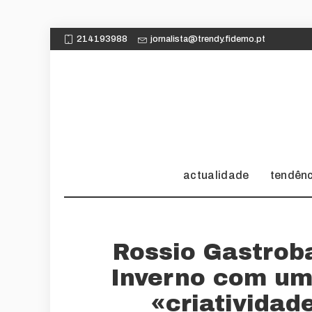
214193988
jornalista@trendy.fidemo.pt
actualidade
tendên
Rossio Gastroba
Inverno com um
«criatividad