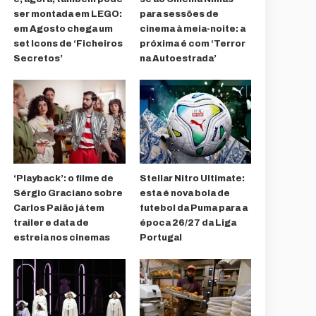
ser montada em LEGO:
para sessões de
em Agosto chega um
cinema à meia-noite: a
set Icons de ‘Ficheiros
próxima é com ‘Terror
Secretos’
na Autoestrada’
‘Playback’: o filme de
Stellar Nitro Ultimate:
Sérgio Graciano sobre
esta é nova bola de
Carlos Paião já tem
futebol da Puma para a
trailer e data de
época 26/27 da Liga
estreia nos cinemas
Portugal