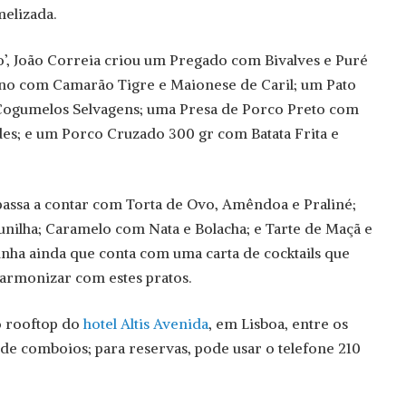
elizada.
o’, João Correia criou um Pregado com Bivalves e Puré
no com Camarão Tigre e Maionese de Caril; um Pato
Cogumelos Selvagens; uma Presa de Porco Preto com
es; e um Porco Cruzado 300 gr com Batata Frita e
assa a contar com Torta de Ovo, Amêndoa e Praliné;
aunilha; Caramelo com Nata e Bolacha; e Tarte de Maçã e
linha ainda que conta com uma carta de cocktails que
armonizar com estes pratos.
o rooftop do
hotel Altis Avenida
, em Lisboa, entre os
 de comboios; para reservas, pode usar o telefone 210