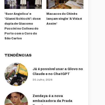
‘Suor Angelica’ e
Macacos do Chinês
‘Gianni Schicchi’: dose
lançam single ‘A Vida é
dupla de Giacomo
Assim’
Puccini no Coliseu do
Porto com o Coro do
São Carlos
TENDÊNCIAS
Já é possível usar a Glovo no
Claude e no ChatGPT
30 Julho, 2026
Zendaya é a nova
embaixadora da Prada