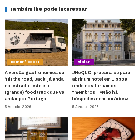
Também lhe pode interessar
comer \ beber
viajar
A versão gastronómica de
JNcQUOI prepara-se para
‘Hit the road, Jack’ já anda
abrir um hotel em Lisboa
na estrada: este é o
onde nos tornamos
(grande) food truck que vai
“membros”: «Não há
andar por Portugal
hóspedes nem horários»
5 Agosto, 2026
5 Agosto, 2026