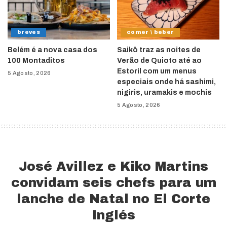
breves
comer \ beber
Belém é a nova casa dos
Saikō traz as noites de
100 Montaditos
Verão de Quioto até ao
Estoril com um menus
5 Agosto, 2026
especiais onde há sashimi,
nigiris, uramakis e mochis
5 Agosto, 2026
José Avillez e Kiko Martins
convidam seis chefs para um
lanche de Natal no El Corte
Inglés