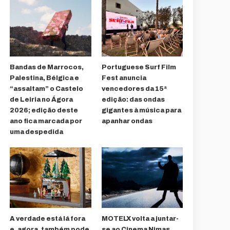
Bandas de Marrocos,
Portuguese Surf Film
Palestina, Bélgica e
Fest anuncia
“assaltam” o Castelo
vencedores da 15ª
de Leiria no Ágora
edição: das ondas
2026; edição deste
gigantes à música para
ano fica marcada por
apanhar ondas
uma despedida
A verdade está lá fora
MOTELX volta a juntar-
e, agora, também pode
se ao Cinema Nimas