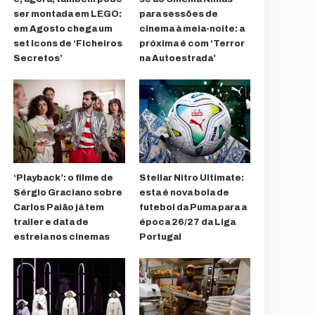
ser montada em LEGO:
para sessões de
em Agosto chega um
cinema à meia-noite: a
set Icons de ‘Ficheiros
próxima é com ‘Terror
Secretos’
na Autoestrada’
‘Playback’: o filme de
Stellar Nitro Ultimate:
Sérgio Graciano sobre
esta é nova bola de
Carlos Paião já tem
futebol da Puma para a
trailer e data de
época 26/27 da Liga
estreia nos cinemas
Portugal