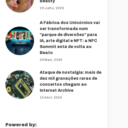
Beauty
29 Julho, 2026
A Fábrica dos Unicórnios vai
ser transformada num
“parque de diversões” para
IA, arte digital e NFT: a NFC
Summit está de volta ao
Beato
26 Maio, 2026
Ataque de nostalgia: mais de
dez mil gravações raras de
concertos chegam ao
Internet Archive
15 Abril, 2026
Powered by: