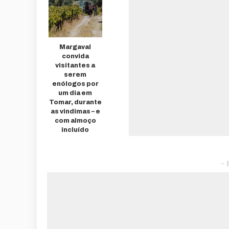
Margaval
convida
visitantes a
serem
enólogos por
um dia em
Tomar, durante
as vindimas – e
com almoço
incluído
– 