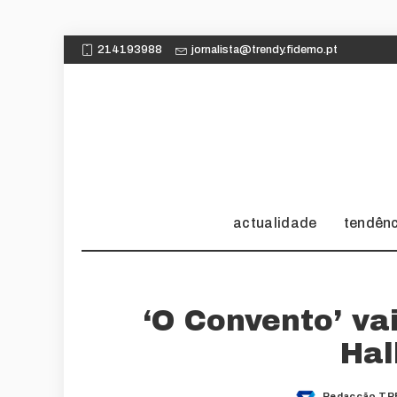
214193988
jornalista@trendy.fidemo.pt
actualidade
tendên
‘O Convento’ va
Hal
Redacção TR