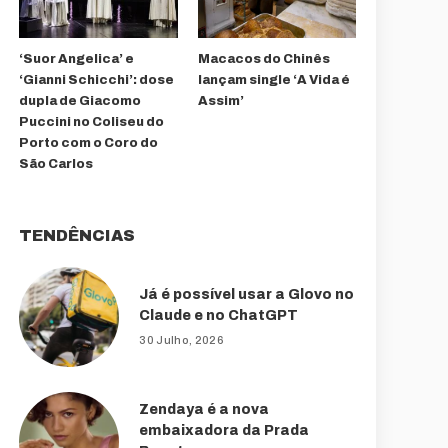
‘Suor Angelica’ e
Macacos do Chinês
‘Gianni Schicchi’: dose
lançam single ‘A Vida é
dupla de Giacomo
Assim’
Puccini no Coliseu do
Porto com o Coro do
São Carlos
TENDÊNCIAS
Já é possível usar a Glovo no
Claude e no ChatGPT
30 Julho, 2026
Zendaya é a nova
embaixadora da Prada