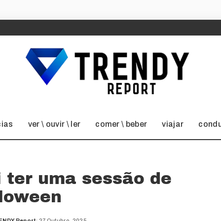
cias
ver \ ouvir \ ler
comer \ beber
viajar
condu
i ter uma sessão de
loween
ENDY Report
27 Outubro, 2025