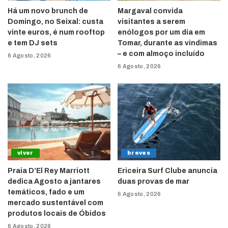
Há um novo brunch de
Margaval convida
Domingo, no Seixal: custa
visitantes a serem
vinte euros, é num rooftop
enólogos por um dia em
e tem DJ sets
Tomar, durante as vindimas
– e com almoço incluído
6 Agosto, 2026
6 Agosto, 2026
viver
breves
Praia D’El Rey Marriott
Ericeira Surf Clube anuncia
dedica Agosto a jantares
duas provas de mar
temáticos, fado e um
6 Agosto, 2026
mercado sustentável com
produtos locais de Óbidos
6 Agosto, 2026