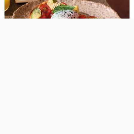
Os Breakfast e Afternoon Menu do Honest
Greens receberam mais opções: há novas
torradas, ovos e bebidas.
Depois de ter aberto
mais um restaurante em Lisboa
, o
Honest Greens anuncia agora reforços de Verão para
os seus dois menus de refeições leves: os menus de
pequeno-almoço (Breakfast) e lanche (Afternoon). Uma