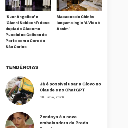
‘Suor Angelica’ e
Macacos do Chinês
‘Gianni Schicchi’: dose
lançam single ‘A Vida é
dupla de Giacomo
Assim’
Puccini no Coliseu do
Porto com o Coro do
São Carlos
TENDÊNCIAS
Já é possível usar a Glovo no
Claude e no ChatGPT
30 Julho, 2026
Zendaya é a nova
embaixadora da Prada