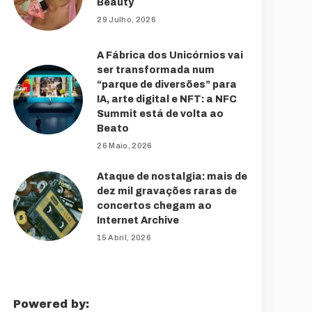
Beauty
29 Julho, 2026
A Fábrica dos Unicórnios vai
ser transformada num
“parque de diversões” para
IA, arte digital e NFT: a NFC
Summit está de volta ao
Beato
26 Maio, 2026
Ataque de nostalgia: mais de
dez mil gravações raras de
concertos chegam ao
Internet Archive
15 Abril, 2026
Powered by: