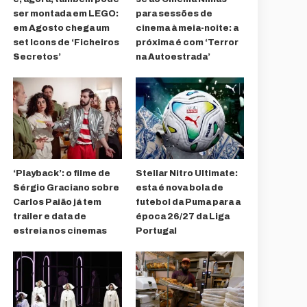
ser montada em LEGO:
para sessões de
em Agosto chega um
cinema à meia-noite: a
set Icons de ‘Ficheiros
próxima é com ‘Terror
Secretos’
na Autoestrada’
‘Playback’: o filme de
Stellar Nitro Ultimate:
Sérgio Graciano sobre
esta é nova bola de
Carlos Paião já tem
futebol da Puma para a
trailer e data de
época 26/27 da Liga
estreia nos cinemas
Portugal