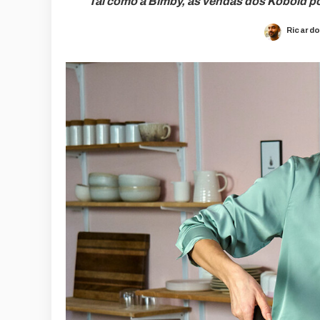
Tal como a Bimby, as vendas dos Kobold po
Ricardo
Posted
by