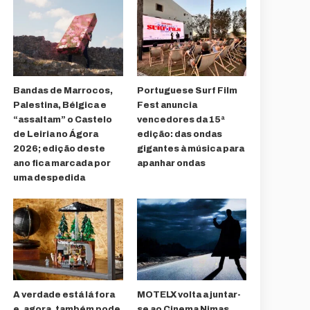
Bandas de Marrocos,
Portuguese Surf Film
Palestina, Bélgica e
Fest anuncia
“assaltam” o Castelo
vencedores da 15ª
de Leiria no Ágora
edição: das ondas
2026; edição deste
gigantes à música para
ano fica marcada por
apanhar ondas
uma despedida
A verdade está lá fora
MOTELX volta a juntar-
e, agora, também pode
se ao Cinema Nimas