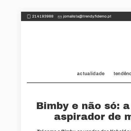
214193988
jornalista@trendy.fidemo.pt
actualidade
tendên
Bimby e não só: 
aspirador de 