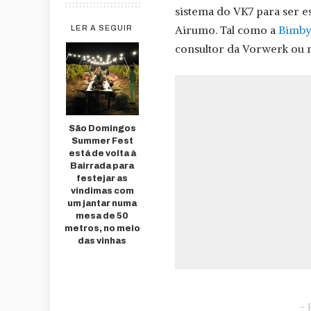
sistema do VK7 para ser 
Airumo. Tal como a
Bimby
LER A SEGUIR
consultor da Vorwerk ou
São Domingos
Summer Fest
está de volta à
Bairrada para
festejar as
vindimas com
um jantar numa
mesa de 50
metros, no meio
das vinhas
– 