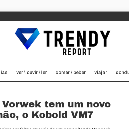
cias
ver \ ouvir \ ler
comer \ beber
viajar
condu
a Vorwek tem um novo
mão, o Kobold VM7