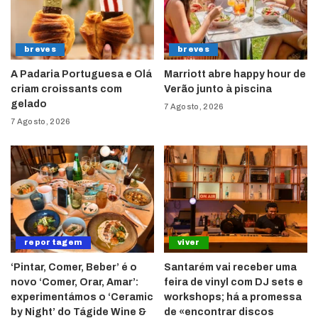
breves
breves
A Padaria Portuguesa e Olá
Marriott abre happy hour de
criam croissants com
Verão junto à piscina
gelado
7 Agosto, 2026
7 Agosto, 2026
reportagem
viver
‘Pintar, Comer, Beber’ é o
Santarém vai receber uma
novo ‘Comer, Orar, Amar’:
feira de vinyl com DJ sets e
experimentámos o ‘Ceramic
workshops; há a promessa
by Night’ do Tágide Wine &
de «encontrar discos