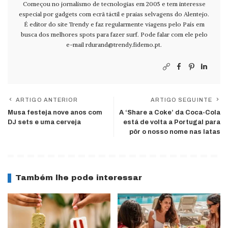
Começou no jornalismo de tecnologias em 2005 e tem interesse
especial por gadgets com ecrã táctil e praias selvagens do Alentejo.
É editor do site Trendy e faz regularmente viagens pelo País em
busca dos melhores spots para fazer surf. Pode falar com ele pelo
e-mail
rdurand@trendy.fidemo.pt
.
ARTIGO ANTERIOR
ARTIGO SEGUINTE
Musa festeja nove anos com
A ‘Share a Coke’ da Coca-Cola
DJ sets e uma cerveja
está de volta a Portugal para
pôr o nosso nome nas latas
Também lhe pode interessar