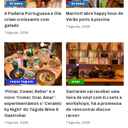
breves
breves
A Padaria Portuguesa e Olá
Marriott abre happy hour de
criam croissants com
Verão junto à piscina
gelado
7 Agosto, 2026
7 Agosto, 2026
reportagem
viver
‘Pintar, Comer, Beber’ é o
Santarém vai receber uma
novo ‘Comer, Orar, Amar’:
feira de vinyl com DJ sets e
experimentámos o ‘Ceramic
workshops; há a promessa
by Night’ do Tágide Wine &
de «encontrar discos
Gastrobar
raros»
7 Agosto, 2026
7 Agosto, 2026