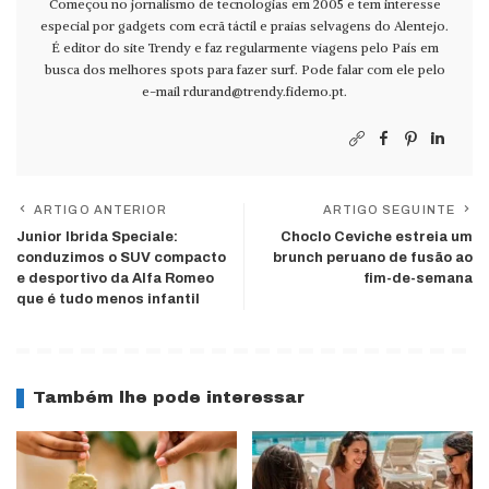
Começou no jornalismo de tecnologias em 2005 e tem interesse
especial por gadgets com ecrã táctil e praias selvagens do Alentejo.
É editor do site Trendy e faz regularmente viagens pelo País em
busca dos melhores spots para fazer surf. Pode falar com ele pelo
e-mail
rdurand@trendy.fidemo.pt
.
ARTIGO ANTERIOR
ARTIGO SEGUINTE
Junior Ibrida Speciale:
Choclo Ceviche estreia um
conduzimos o SUV compacto
brunch peruano de fusão ao
e desportivo da Alfa Romeo
fim-de-semana
que é tudo menos infantil
Também lhe pode interessar