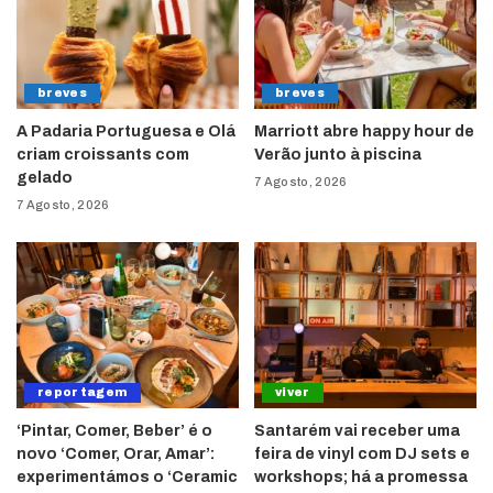
breves
breves
A Padaria Portuguesa e Olá
Marriott abre happy hour de
criam croissants com
Verão junto à piscina
gelado
7 Agosto, 2026
7 Agosto, 2026
reportagem
viver
‘Pintar, Comer, Beber’ é o
Santarém vai receber uma
novo ‘Comer, Orar, Amar’:
feira de vinyl com DJ sets e
experimentámos o ‘Ceramic
workshops; há a promessa