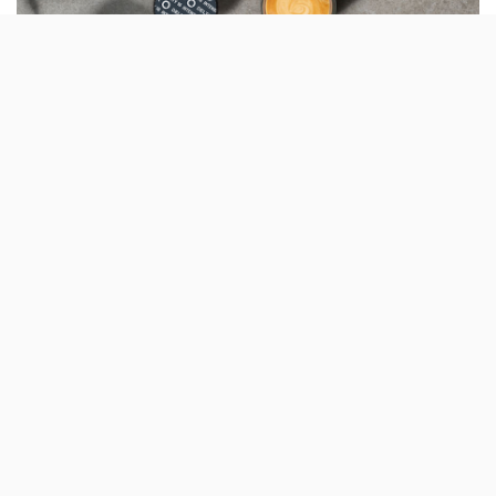
O Mystic deixou de ser a cápsula mais forte na gama da
Delta Q: a marca anunciou o seu novo campeão, o Uniq,
com um grau de intensidade 16. Este
café
combina
«robustas africanos e arábicas centro americana», com
notas «achocolatadas e de noz torrada».
Criado para «coffee lovers que apreciam os cafés mais
intensos e para os que procuram novas experiências
sensoriais», o Uniq está disponível numa sleeve de de
dez unidades (4,99 euros) e numa caixa de quarenta
cápsulas (15,99 euros).