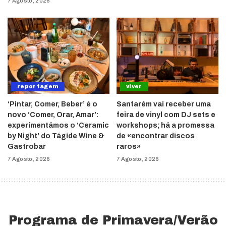
7 Agosto, 2026
reportagem
viver
‘Pintar, Comer, Beber’ é o
Santarém vai receber uma
novo ‘Comer, Orar, Amar’:
feira de vinyl com DJ sets e
experimentámos o ‘Ceramic
workshops; há a promessa
by Night’ do Tágide Wine &
de «encontrar discos
Gastrobar
raros»
7 Agosto, 2026
7 Agosto, 2026
Programa de Primavera/Verão