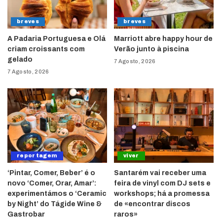
breves
breves
A Padaria Portuguesa e Olá
Marriott abre happy hour de
criam croissants com
Verão junto à piscina
gelado
7 Agosto, 2026
7 Agosto, 2026
reportagem
viver
‘Pintar, Comer, Beber’ é o
Santarém vai receber uma
novo ‘Comer, Orar, Amar’:
feira de vinyl com DJ sets e
experimentámos o ‘Ceramic
workshops; há a promessa
by Night’ do Tágide Wine &
de «encontrar discos
Gastrobar
raros»