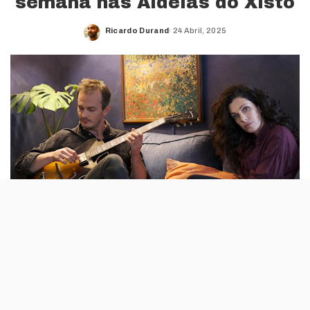
semana nas Aldeias do Xisto
Ricardo Durand
24 Abril, 2025
Posted
by
Mário Laginha
, Cláudia Franco & Filipe Duarte e
Ensemble Nist-Nah são os nomes que fazem parte do