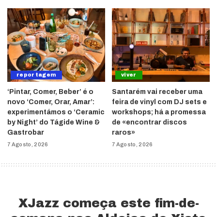
reportagem
viver
‘Pintar, Comer, Beber’ é o
Santarém vai receber uma
novo ‘Comer, Orar, Amar’:
feira de vinyl com DJ sets e
experimentámos o ‘Ceramic
workshops; há a promessa
by Night’ do Tágide Wine &
de «encontrar discos
Gastrobar
raros»
7 Agosto, 2026
7 Agosto, 2026
XJazz começa este fim-de-